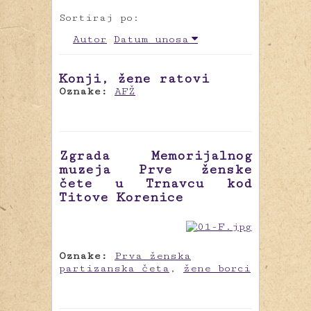
Sortiraj po:
Autor
Datum unosa
Konji, žene ratovi
Oznake:
AFŽ
Zgrada Memorijalnog
muzeja Prve ženske
čete u Trnavcu kod
Titove Korenice
Oznake:
Prva ženska
partizanska četa
,
žene borci