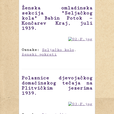
Ženska omladinska
sekcija "Seljačkog
kola" Babin Potok —
Končarev Kraj, juli
1939.
Oznake:
Seljačko kolo
,
ženski pokreti
Polaznice djevojačkog
domaćinskog tečaja na
Plitvičkim jezerima
1939.