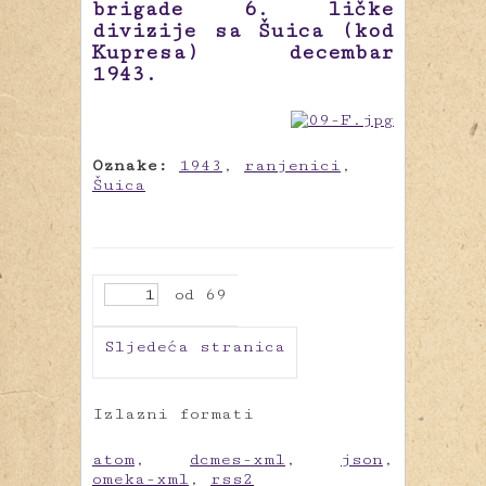
brigade 6. ličke
divizije sa Šuica (kod
Kupresa) decembar
1943.
Oznake:
1943
,
ranjenici
,
Šuica
od 69
Sljedeća stranica
Izlazni formati
atom
,
dcmes-xml
,
json
,
omeka-xml
,
rss2