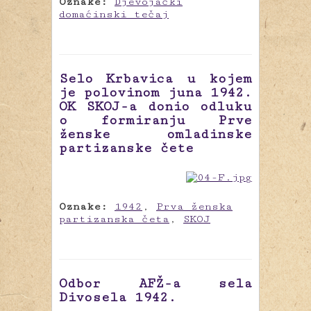
Oznake:
Djevojački
domaćinski tečaj
Selo Krbavica u kojem
je polovinom juna 1942.
OK SKOJ-a donio odluku
o formiranju Prve
ženske omladinske
partizanske čete
Oznake:
1942
,
Prva ženska
partizanska četa
,
SKOJ
Odbor AFŽ-a sela
Divosela 1942.