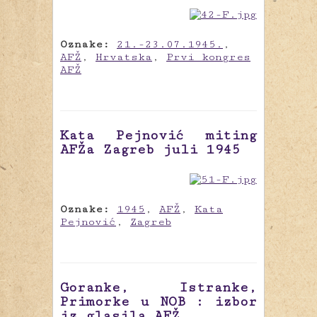
Oznake:
21.-23.07.1945.
,
AFŽ
,
Hrvatska
,
Prvi kongres
AFŽ
Kata Pejnović miting
AFŽa Zagreb juli 1945
Oznake:
1945
,
AFŽ
,
Kata
Pejnović
,
Zagreb
Goranke, Istranke,
Primorke u NOB : izbor
iz glasila AFŽ