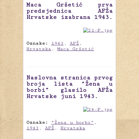
Maca Gržetić prva
predsjednica AFŽa
Hrvatske izabrana 1943.
Oznake:
1943
,
AFŽ
,
Hrvatska
,
Maca Gržetić
Naslovna stranica prvog
broja lista “Žena u
borbi” glasilo AFŽa
Hrvatske juni 1943.
Oznake:
"Žena u borbi"
,
1943
,
AFŽ
,
Hrvatska