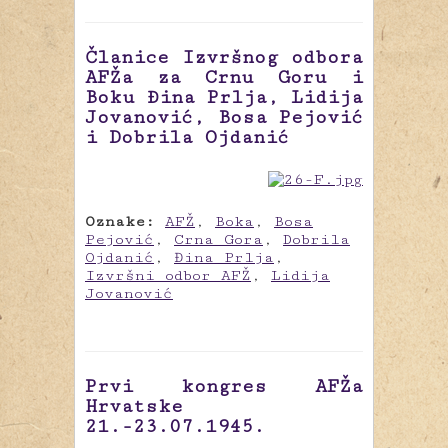
Članice Izvršnog odbora
AFŽa za Crnu Goru i
Boku Đina Prlja, Lidija
Jovanović, Bosa Pejović
i Dobrila Ojdanić
Oznake:
AFŽ
,
Boka
,
Bosa
Pejović
,
Crna Gora
,
Dobrila
Ojdanić
,
Đina Prlja
,
Izvršni odbor AFŽ
,
Lidija
Jovanović
Prvi kongres AFŽa
Hrvatske
21.-23.07.1945.