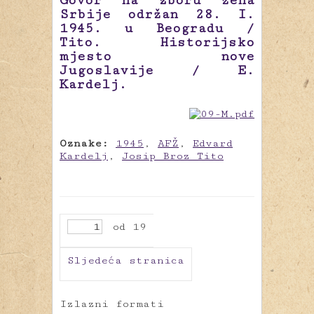
Govor na zboru žena
Srbije održan 28. I.
1945. u Beogradu /
Tito. Historijsko
mjesto nove
Jugoslavije / E.
Kardelj.
Oznake:
1945
,
AFŽ
,
Edvard
Kardelj
,
Josip Broz Tito
od 19
Sljedeća stranica
Izlazni formati