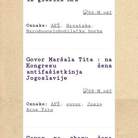
Oznake:
AFŽ
,
Hrvatska
,
Narodnooslobodilačka borba
Govor Maršala Tita : na
Kongresu žena
antifašistkinja
Jogoslavije
Oznake:
AFŽ
,
govor
,
Josip
Broz Tito