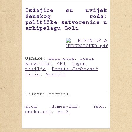
Izdajice su uvijek
ženskog roda:
političke zatvorenice u
arhipelagu Goli
Oznake:
Goli otok
,
Josip
Broz Tito
,
KPJ
,
logor
,
nasilje
,
Renata Jambrešić
Kirin
,
Staljin
Izlazni formati
atom
,
dcmes-xml
,
json
,
omeka-xml
,
rss2