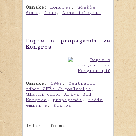
Oznake:
Kongres
,
učešće
žena
,
žene
,
žene delegati
Dopis o propagandi za
Kongres
Oznake:
1947
,
Centralni
odbor AFŽa Jugoslavije
,
Glavni odbor AFž-a BiH
,
Kongres
,
propaganda
,
radio
emisije
,
štampa
Izlazni formati