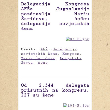
Delegacija Kongresa
AFŽa Jugoslavije
pozdravlja Mariu
Šaričevu, šeficu
delegacije sovjetskih
žena
Oznake:
AFŽ
,
delegacija
sovjetskih žena
,
Kongres
,
Maria Šaričeva
,
Sovjetski
Savez
,
žene
Od 2.344 delegata
prisutnih na kongresu,
227 su žene