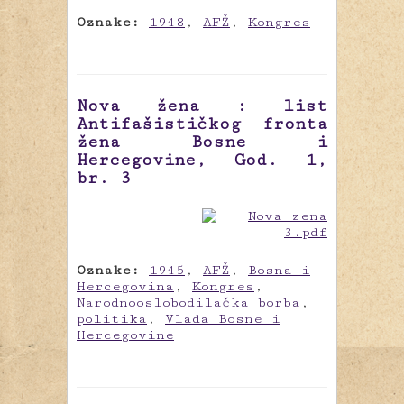
Oznake:
1948
,
AFŽ
,
Kongres
Nova žena : list
Antifašističkog fronta
žena Bosne i
Hercegovine, God. 1,
br. 3
Oznake:
1945
,
AFŽ
,
Bosna i
Hercegovina
,
Kongres
,
Narodnooslobodilačka borba
,
politika
,
Vlada Bosne i
Hercegovine