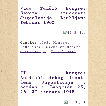
Vida Tomšič kongres
Saveza studenata
Jugoslavije Ljubljana
februar 1962.
Oznake:
1962
,
Kongres
,
Ljubljana
,
Savez studenata
Jugoslavije
,
Vida Tomšič
II kongres
Antifašističkog fronta
žena Jugoslavije :
održan u Beogradu 25,
26, 27 januara 1948