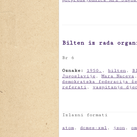
Bilten iz rada organ
Br 6
Oznake:
1950.
,
bilten
,
B
Jugoslavije
,
Mara Naceva
demokratska federacija ž
referati
,
vaspitanje dje
Izlazni formati
atom
,
dcmes-xml
,
json
,
o