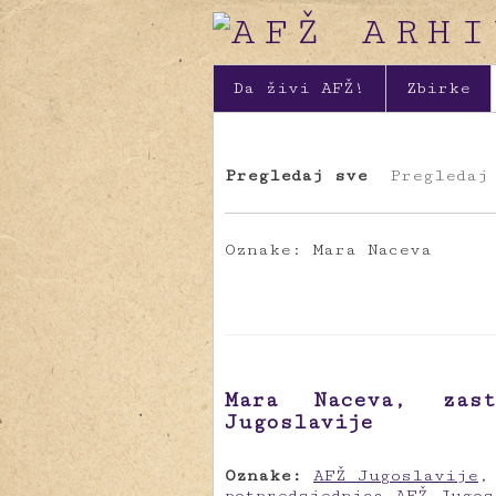
Da živi AFŽ!
Zbirke
Pregledaj sve
Pregledaj
Oznake: Mara Naceva
Mara Naceva, zast
Jugoslavije
Oznake:
AFŽ Jugoslavije
potpredsjednica AFŽ Jugos