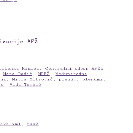
izacije AFŽ
laženka Mimica
,
Centralni odbor AFŽa
,
Mara Radić
,
MDFŽ
,
Međunarodna
ena
,
Mitra Mitrović
,
plenum
,
plenumi
,
ce
,
Vida Tomšič
meka-xml
,
rss2