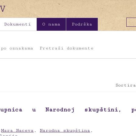
Dokumenti
O nama
Podrška
 po oznakama
Pretraži dokumente
Sortira
upnica u Narodnoj skupštini, po
,
Mara Naceva
,
Narodna skupština
,
lavije