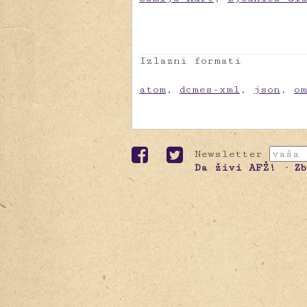
Izlazni formati
atom
,
dcmes-xml
,
json
,
o
Newsletter
Da živi AFŽ!
Z