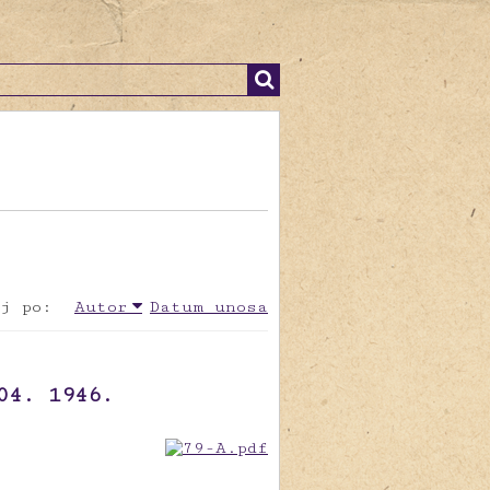
j po:
Autor
Datum unosa
04. 1946.