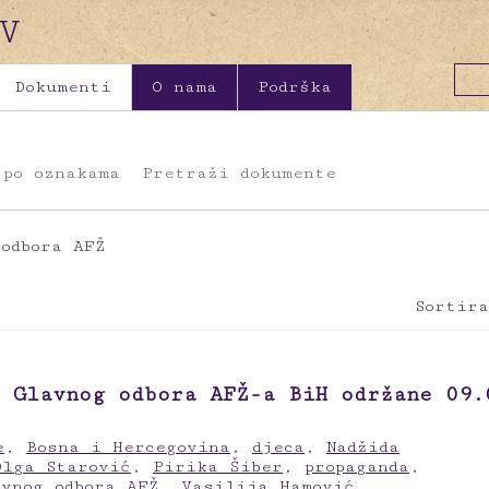
Dokumenti
O nama
Podrška
 po oznakama
Pretraži dokumente
odbora AFŽ
Sortira
 Glavnog odbora AFŽ-a BiH održane 09.
e
,
Bosna i Hercegovina
,
djeca
,
Nadžida
Olga Starović
,
Pirika Šiber
,
propaganda
,
avnog odbora AFŽ
,
Vasilija Hamović