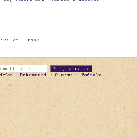
meka-xml
,
rss2
birke
Dokumenti
O nama
Podrška