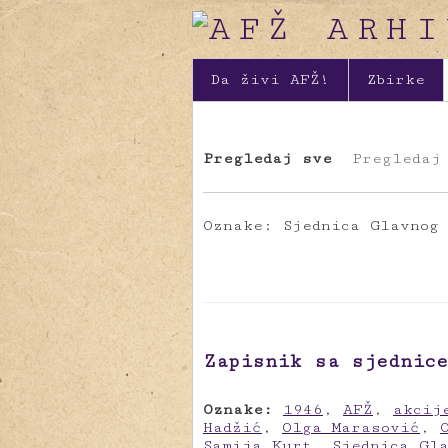
Da živi AFŽ!
Zbirke
Pregledaj sve
Pregledaj
Oznake: Sjednica Glavnog 
Zapisnik sa sjednice
Oznake:
1946
,
AFŽ
,
akcij
Hadžić
,
Olga Marasović
,
Samija Kurt
,
Sjednica Gl