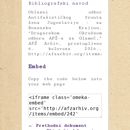
Bibliografski navod
Oblasni odbor
Antifašističkog fronta
žena Jugoslavije - za
Bosansku Krajinu,
“Drugarskom Okružnom
odboru AFŽ-a za Glamoč,”
AFŽ Arhiv
, pristupljeno
6. kolovoza 2026.,
http://afzarhiv.org/items/show/242
.
Embed
Copy the code below into
your web page
← Prethodni dokument