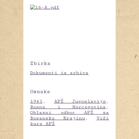
Zbirka
Dokumenti iz arhiva
Oznake
1943
,
AFŽ Jugoslavije
,
Bosna i Hercegovina
,
Oblasni odbor AFŽ za
Bosansku Krajinu
,
Viši
kurs AFŽ