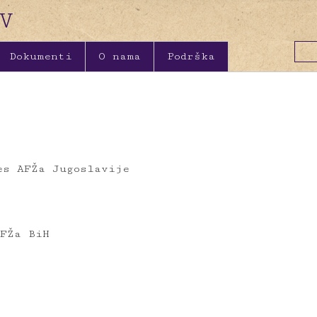
Dokumenti
O nama
Podrška
es AFŽa Jugoslavije
AFŽa BiH