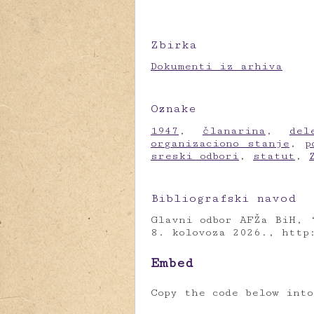
Zbirka
Dokumenti iz arhiva
Oznake
1947
,
članarina
,
del
organizaciono stanje
,
p
sreski odbori
,
statut
,
Bibliografski navod
Glavni odbor AFŽa BiH, 
8. kolovoza 2026.,
http
Embed
Copy the code below int