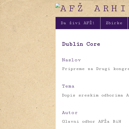
Da živi AFŽ!
Zbirke
Dublin Core
Naslov
Pripreme za Drugi kongr
Tema
Dopis sreskim odborima 
Autor
Glavni odbor AFŽa BiH