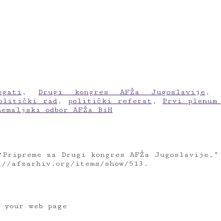
egati
,
Drugi kongres AFŽa Jugoslavije
olitički rad
,
politički referat
,
Prvi plenum
Zemaljski odbor AFŽa BiH
“Pripreme za Drugi kongres AFŽa Jugoslavije,
://afzarhiv.org/items/show/513
.
o your web page