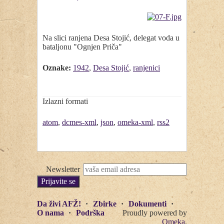
Na slici ranjena Desa Stojić, delegat voda u
bataljonu "Ognjen Priča"
Oznake:
1942
,
Desa Stojić
,
ranjenici
Izlazni formati
atom
,
dcmes-xml
,
json
,
omeka-xml
,
rss2
Newsletter
Da živi AFŽ!
Zbirke
Dokumenti
O nama
Podrška
Proudly powered by
Omeka
.