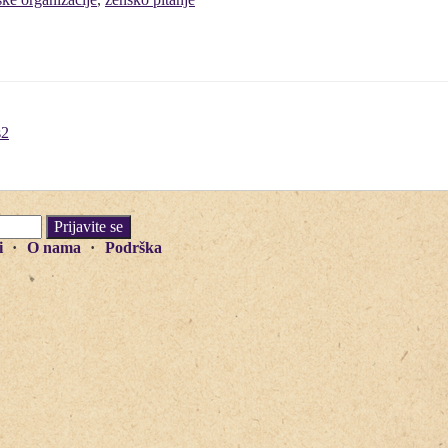
s2
i
O nama
Podrška