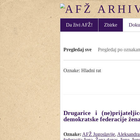
Da živi AFŽ!
Zbirke
Doku
Pregledaj sve
Pregledaj po oznaka
Oznake: Hladni rat
Drugarice i (ne)prijatelj
demokratske federacije žena
Oznake:
AFŽ Jugoslavije
,
Aleksandra
federacija žena
,
Žena danas
,
žene
,
žens