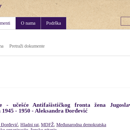
menti
O nama
Podrška
ma
Pretraži dokumente
ice - učešće Antifašističkog fronta žena Jugo
 1945 - 1950 - Aleksandra Đorđević
 Đorđević
,
Hladni rat
,
MDFŽ
,
Međunarodna demokratska
ke organizacije
,
žensko pitanje