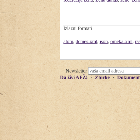
Izlazni formati
atom
,
dcmes-xml
,
json
,
omeka-xml
,
rs
Newsletter
Da živi AFŽ!
Zbirke
Dokument