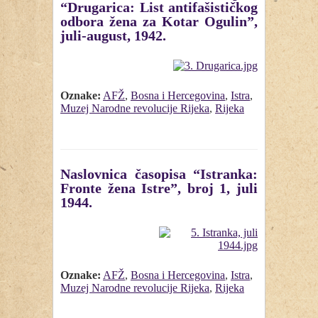
“Drugarica: List antifašističkog
odbora žena za Kotar Ogulin”,
juli-august, 1942.
Oznake:
AFŽ
,
Bosna i Hercegovina
,
Istra
,
Muzej Narodne revolucije Rijeka
,
Rijeka
Naslovnica časopisa “Istranka:
Fronte žena Istre”, broj 1, juli
1944.
Oznake:
AFŽ
,
Bosna i Hercegovina
,
Istra
,
Muzej Narodne revolucije Rijeka
,
Rijeka