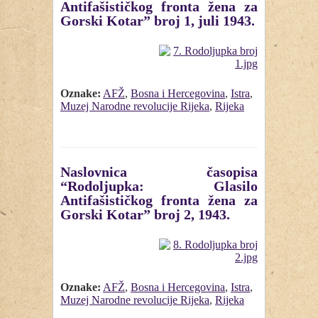
Antifašističkog fronta žena za
Gorski Kotar” broj 1, juli 1943.
Oznake:
AFŽ
,
Bosna i Hercegovina
,
Istra
,
Muzej Narodne revolucije Rijeka
,
Rijeka
Naslovnica časopisa
“Rodoljupka: Glasilo
Antifašističkog fronta žena za
Gorski Kotar” broj 2, 1943.
Oznake:
AFŽ
,
Bosna i Hercegovina
,
Istra
,
Muzej Narodne revolucije Rijeka
,
Rijeka