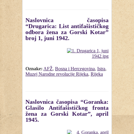
Naslovnica časopisa
“Drugarica: List antifašističkog
odbora žena za Gorski Kotar”
broj 1, juni 1942.
Oznake:
AFŽ
,
Bosna i Hercegovina
,
Istra
,
Muzej Narodne revolucije Rijeka
,
Rijeka
Naslovnica časopisa “Goranka:
Glasilo Antifašističkog fronta
žena za Gorski Kotar”, april
1945.