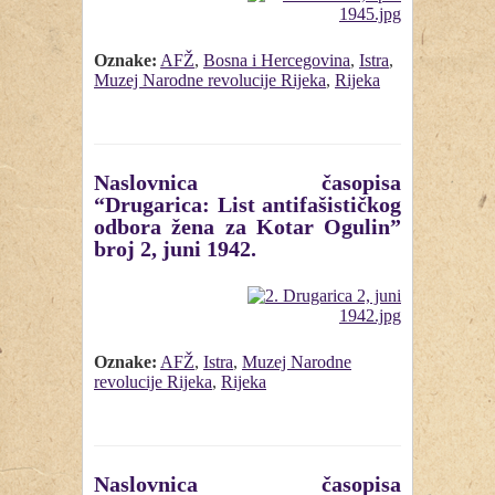
Oznake:
AFŽ
,
Bosna i Hercegovina
,
Istra
,
Muzej Narodne revolucije Rijeka
,
Rijeka
Naslovnica časopisa
“Drugarica: List antifašističkog
odbora žena za Kotar Ogulin”
broj 2, juni 1942.
Oznake:
AFŽ
,
Istra
,
Muzej Narodne
revolucije Rijeka
,
Rijeka
Naslovnica časopisa