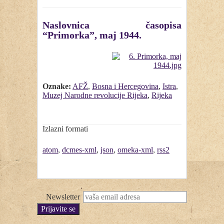
Naslovnica časopisa
“Primorka”, maj 1944.
Oznake:
AFŽ
,
Bosna i Hercegovina
,
Istra
,
Muzej Narodne revolucije Rijeka
,
Rijeka
Izlazni formati
atom
,
dcmes-xml
,
json
,
omeka-xml
,
rss2
Newsletter