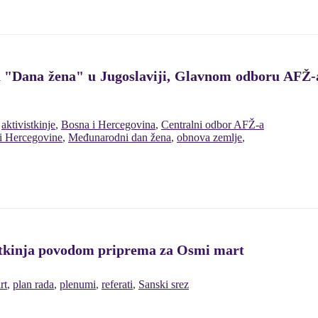
 "Dana žena" u Jugoslaviji, Glavnom odboru AFŽ-
,
aktivistkinje
,
Bosna i Hercegovina
,
Centralni odbor AFŽ-a
i Hercegovine
,
Međunarodni dan žena
,
obnova zemlje
,
istkinja povodom priprema za Osmi mart
rt
,
plan rada
,
plenumi
,
referati
,
Sanski srez