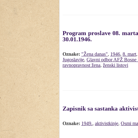
Program proslave 08. marta
30.01.1946.
Oznake:
"Žena danas"
,
1946
,
8. mart
Jugoslavije
,
Glavni odbor AFŽ Bosne 
ravnopravnost žena
,
ženski listovi
Zapisnik sa sastanka aktiv
Oznake:
1949.
,
aktivistkinje
,
Osmi ma