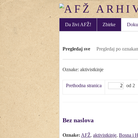
Da živi AFŽ!
Zbirke
Doku
Pregledaj sve
Pregledaj po oznaka
Oznake: aktivistkinje
Prethodna stranica
od 2
Bez naslova
Oznake:
AFŽ
,
aktivistkinje
,
Bosna i 