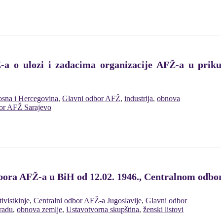
a o ulozi i zadacima organizacije AFŽ-a u priku
sna i Hercegovina
,
Glavni odbor AFŽ
,
industrija
,
obnova
or AFŽ Sarajevo
bora AFŽ-a u BiH od 12.02. 1946., Centralnom odbo
tivistkinje
,
Centralni odbor AFŽ-a Jugoslavije
,
Glavni odbor
 radu
,
obnova zemlje
,
Ustavotvorna skupština
,
ženski listovi