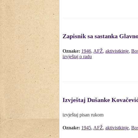
Zapisnik sa sastanka Glavn
Oznake:
1946
,
AFŽ
,
aktivistkinje
,
Bos
izvještaj o radu
Izvještaj Dušanke Kovačevi
izvještaj pisan rukom
Oznake:
1945
,
AFŽ
,
aktivistkinje
,
Bos