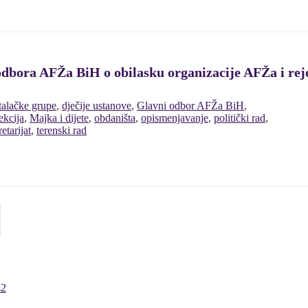
odbora AFŽa BiH o obilasku organizacije AFŽa i rej
talačke grupe
,
dječije ustanove
,
Glavni odbor AFŽa BiH
,
ekcija
,
Majka i dijete
,
obdaništa
,
opismenjavanje
,
politički rad
,
etarijat
,
terenski rad
s2