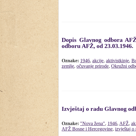
Dopis Glavnog odbora AFŽ-
odboru AFŽ, od 23.03.1946.
Oznake:
1946
,
akcije
,
aktivistkinje
,
Bo
zemlje
,
očuvanje prirode
,
Okružni odb
Izvještaj o radu Glavnog od
Oznake:
"Nova žena"
,
1946
,
AFŽ
,
ak
AFŽ Bosne i Hercegovine
,
izvještaj o