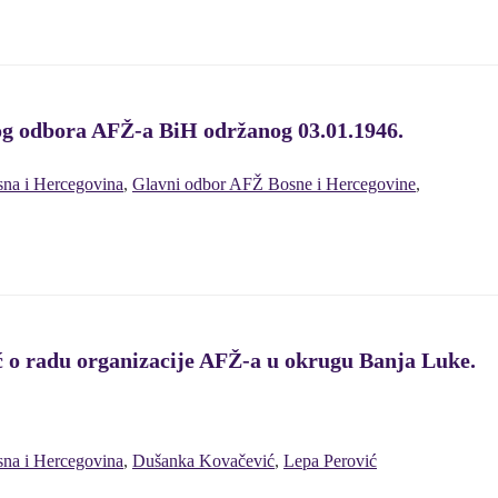
og odbora AFŽ-a BiH održanog 03.01.1946.
na i Hercegovina
,
Glavni odbor AFŽ Bosne i Hercegovine
,
ć o radu organizacije AFŽ-a u okrugu Banja Luke.
na i Hercegovina
,
Dušanka Kovačević
,
Lepa Perović