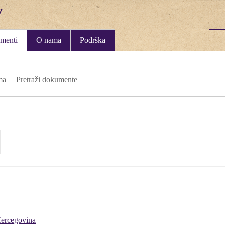
menti
O nama
Podrška
ma
Pretraži dokumente
Hercegovina