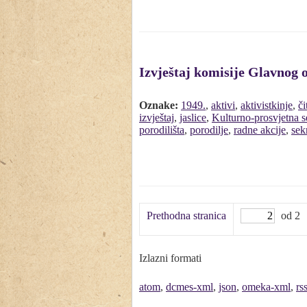
Izvještaj komisije Glavnog 
Oznake:
1949.
,
aktivi
,
aktivistkinje
,
či
izvještaj
,
jaslice
,
Kulturno-prosvjetna s
porodilišta
,
porodilje
,
radne akcije
,
sekr
Prethodna stranica
od 2
Izlazni formati
atom
,
dcmes-xml
,
json
,
omeka-xml
,
rs