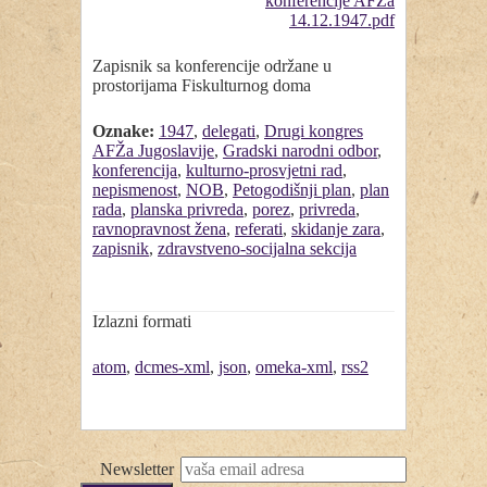
Zapisnik sa konferencije održane u
prostorijama Fiskulturnog doma
Oznake:
1947
,
delegati
,
Drugi kongres
AFŽa Jugoslavije
,
Gradski narodni odbor
,
konferencija
,
kulturno-prosvjetni rad
,
nepismenost
,
NOB
,
Petogodišnji plan
,
plan
rada
,
planska privreda
,
porez
,
privreda
,
ravnopravnost žena
,
referati
,
skidanje zara
,
zapisnik
,
zdravstveno-socijalna sekcija
Izlazni formati
atom
,
dcmes-xml
,
json
,
omeka-xml
,
rss2
Newsletter