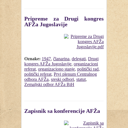
Pripreme za Drugi kongres
AFŽa Jugoslavije
Oznake:
1947
,
članarina
,
delegati
,
Drugi
kongres AFŽa Jugoslavije
,
organizacioni
referat
,
organizaciono stanje
,
politički rad
,
politički referat
,
Prvi plenum Centralnog
odbora AFŽa
,
sreski odbori
,
statut
,
Zemaljski odbor AFŽa BiH
Zapisnik sa konferencije AFŽa