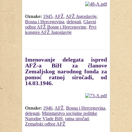
Oznake:
1945
,
AFŽ
,
AFŽ Jugoslavije
,
Bosna i Hercegovina
,
delegati
,
Glavni
odbor AFŽ Bosne i Hercegovine
,
Prvi
kongres AFŽ Jugoslavije
Imenovanje delegata ispred
AFŽ-a BiH za članove
Zemaljskog narodnog fonda za
pomoć ratnoj siročadi, od
14.03.1946.
Oznake:
1946
,
AFŽ
,
Bosna i Hercegovina
,
delegati
,
Ministarstvo socijalne politike
Narodne Vlade BiH
,
ratna siročad
,
Zemaljski odbor AFŽ