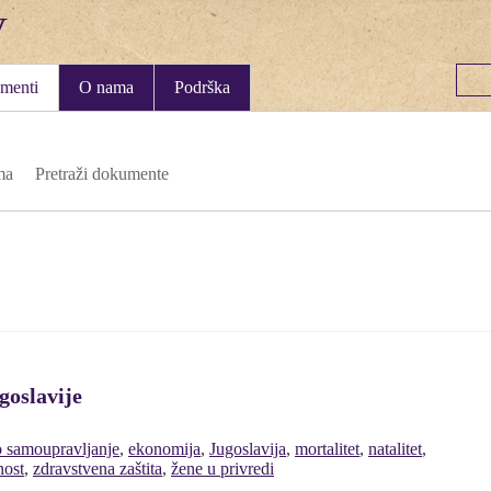
menti
O nama
Podrška
ma
Pretraži dokumente
goslavije
o samoupravljanje
,
ekonomija
,
Jugoslavija
,
mortalitet
,
natalitet
,
nost
,
zdravstvena zaštita
,
žene u privredi