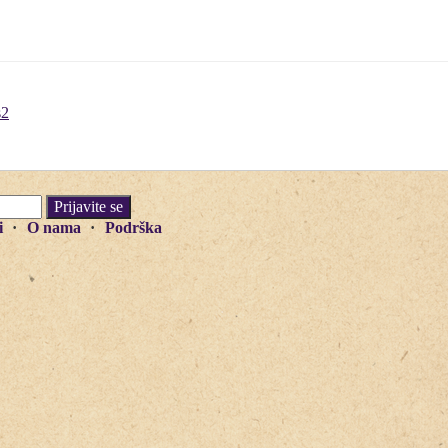
s2
i
O nama
Podrška