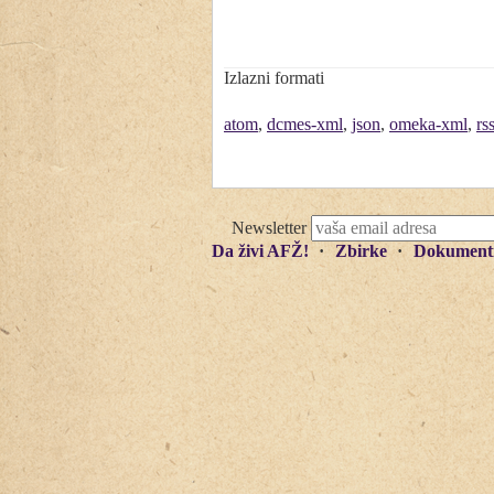
Izlazni formati
atom
,
dcmes-xml
,
json
,
omeka-xml
,
rs
Newsletter
Da živi AFŽ!
Zbirke
Dokument