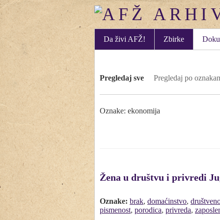
Da živi AFŽ!
Zbirke
Doku
Pregledaj sve
Pregledaj po oznaka
Oznake: ekonomija
Žena u društvu i privredi Ju
Oznake:
brak
,
domaćinstvo
,
društven
pismenost
,
porodica
,
privreda
,
zaposle