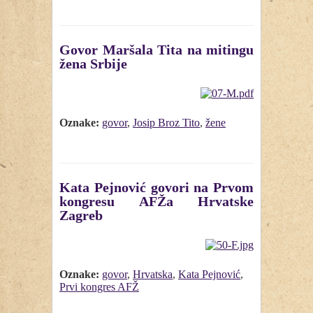
Govor Maršala Tita na mitingu
žena Srbije
Oznake:
govor
,
Josip Broz Tito
,
žene
Kata Pejnović govori na Prvom
kongresu AFŽa Hrvatske
Zagreb
Oznake:
govor
,
Hrvatska
,
Kata Pejnović
,
Prvi kongres AFŽ