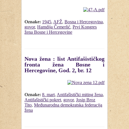
Oznake:
1945
,
AFŽ
,
Bosna i Hercegovina
,
govor
,
Hamdija Čemerlić
,
Prvi Kongres
žena Bosne i Hercegovine
Nova žena : list Antifašističkog
fronta žena Bosne i
Hercegovine, God. 2, br. 12
Oznake:
8. mart
,
Antifašistički miting žena
,
Antifašistički pokret
,
govor
,
Josip Broz
Tito
,
Međunarodna demokratska federacija
žena