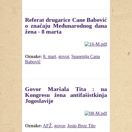
Referat drugarice Cane Babović
o značaju Međunarodnog dana
žena - 8 marta
Oznake:
8. mart
,
govor
,
Spasenija Cana
Babović
Govor Maršala Tita : na
Kongresu žena antifašistkinja
Jogoslavije
Oznake:
AFŽ
,
govor
,
Josip Broz Tito