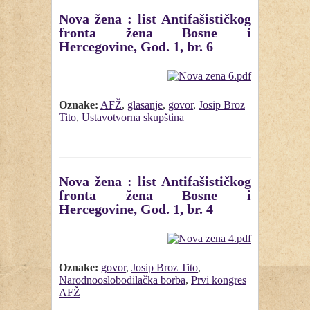
Nova žena : list Antifašističkog
fronta žena Bosne i
Hercegovine, God. 1, br. 6
Oznake:
AFŽ
,
glasanje
,
govor
,
Josip Broz
Tito
,
Ustavotvorna skupština
Nova žena : list Antifašističkog
fronta žena Bosne i
Hercegovine, God. 1, br. 4
Oznake:
govor
,
Josip Broz Tito
,
Narodnooslobodilačka borba
,
Prvi kongres
AFŽ