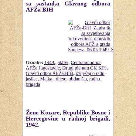
sa sastanka Glavnog odbora
AFŽa BIH
Oznake:
1949.
,
aktivi
,
Centralni odbor
AFŽa Jugoslavije
,
Drugi plenum CK KPJ
,
Glavni odbor AFŽa BiH
,
izvještaj o radu
,
jaslice
,
Majka i dijete
,
obdaništa
,
radna
brigada
Žene Kozare, Republike Bosne i
Hercegovine u radnoj brigadi,
1942.