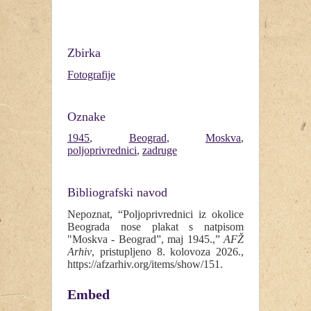
Zbirka
Fotografije
Oznake
1945
,
Beograd
,
Moskva
,
poljoprivrednici
,
zadruge
Bibliografski navod
Nepoznat, “Poljoprivrednici iz okolice
Beograda nose plakat s natpisom
"Moskva - Beograd”, maj 1945.,”
AFŽ
Arhiv
, pristupljeno 8. kolovoza 2026.,
https://afzarhiv.org/items/show/151
.
Embed