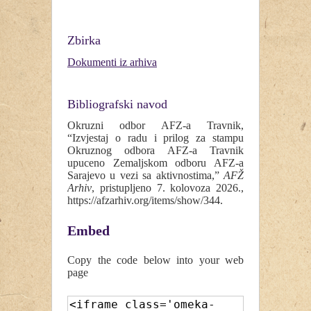
Zbirka
Dokumenti iz arhiva
Bibliografski navod
Okruzni odbor AFZ-a Travnik,
“Izvjestaj o radu i prilog za stampu
Okruznog odbora AFZ-a Travnik
upuceno Zemaljskom odboru AFZ-a
Sarajevo u vezi sa aktivnostima,”
AFŽ
Arhiv
, pristupljeno 7. kolovoza 2026.,
https://afzarhiv.org/items/show/344
.
Embed
Copy the code below into your web
page