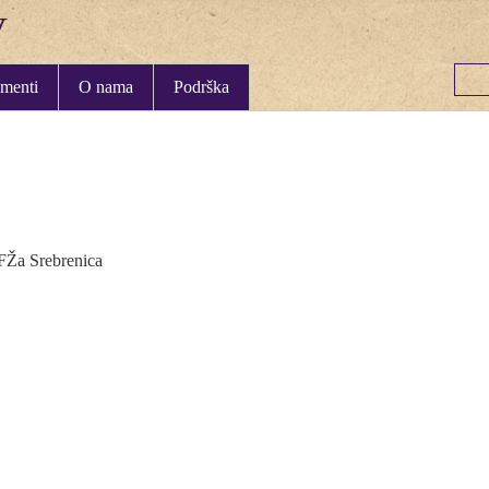
menti
O nama
Podrška
AFŽa Srebrenica