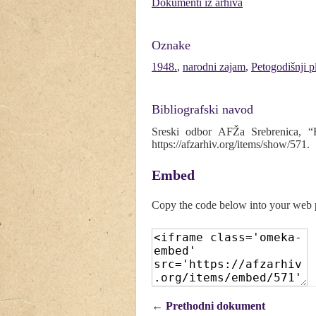
Dokumenti iz arhiva
Oznake
1948.
,
narodni zajam
,
Petogodišnji p
Bibliografski navod
Sreski odbor AFŽa Srebrenica, “
https://afzarhiv.org/items/show/571
.
Embed
Copy the code below into your web
← Prethodni dokument