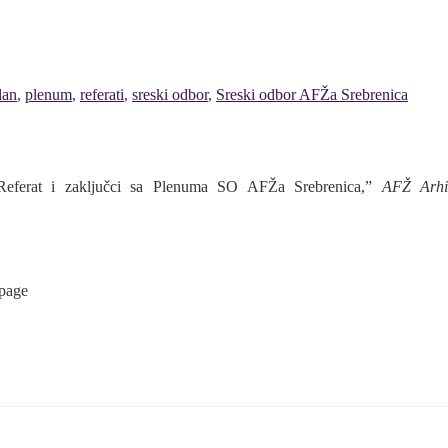
lan
,
plenum
,
referati
,
sreski odbor
,
Sreski odbor AFŽa Srebrenica
Referat i zaključci sa Plenuma SO AFŽa Srebrenica,”
AFŽ Arhi
 page