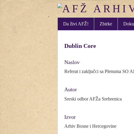
Da živi AFŽ!
Zbirke
Doku
Dublin Core
Naslov
Referat i zaključci sa Plenuma SO 
Autor
Sreski odbor AFŽa Srebrenica
Izvor
Arhiv Bosne i Hercegovine