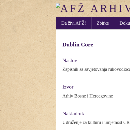
Da živi AFŽ!
Zbirke
Doku
Dublin Core
Naslov
Zapisnik sa savjetovanja rukovodio
Izvor
Arhiv Bosne i Hercegovine
Nakladnik
Udruženje za kulturu i umjetnost