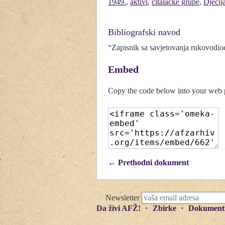
1949.
,
aktivi
,
čitalačke grupe
,
Dječij
Bibliografski navod
“Zapisnik sa savjetovanja rukovodi
Embed
Copy the code below into your web
← Prethodni dokument
Newsletter
Da živi AFŽ!
Zbirke
Dokument