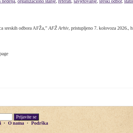
a nedelja
,
organizaciono stanje
,
referati
,
savjetovanje
,
sreski odbor
,
stati
oca sreskih odbora AFŽa,”
AFŽ Arhiv
, pristupljeno 7. kolovoza 2026.,
h
 page
i
O nama
Podrška