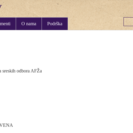
menti
O nama
Podrška
ca sreskih odbora AFŽa
 CRVENA