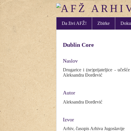
Da živi AFŽ!
Zbirke
Doku
Dublin Core
Naslov
Drugarice i (ne)prijateljice - učeš
Aleksandra Đorđević
Autor
Aleksandra Đorđević
Izvor
Arhiv, časopis Arhiva Jugoslavije