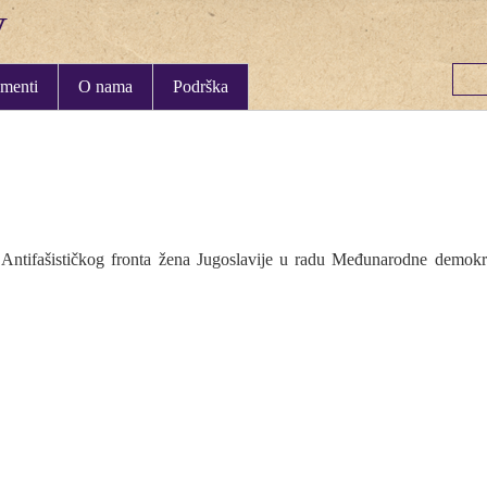
menti
O nama
Podrška
će Antifašističkog fronta žena Jugoslavije u radu Međunarodne demok