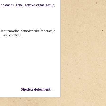
ena danas
,
žene
,
ženske organizacije
,
u Međunarodne demokratske federacije
items/show/699
.
Sljedeći dokument →