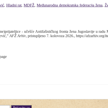
vić
,
Hladni rat
,
MDFŽ
,
Međunarodna demokratska federacija žena
,
Ž
ne)prijateljice - učešće Antifašističkog fronta žena Jugoslavije u rad
ević,”
AFŽ Arhiv
, pristupljeno 7. kolovoza 2026.,
https://afzarhiv.org/
 page