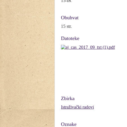
15-IR
Obuhvat
15 str.
Datoteke
Zbirka
Istraživački radovi
Oznake