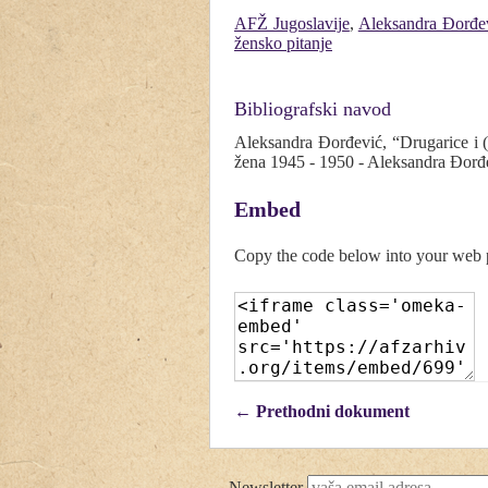
AFŽ Jugoslavije
,
Aleksandra Đorđe
žensko pitanje
Bibliografski navod
Aleksandra Đorđević, “Drugarice i (
žena 1945 - 1950 - Aleksandra Đorđ
Embed
Copy the code below into your web
← Prethodni dokument
Newsletter