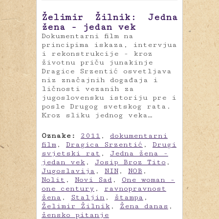
Želimir Žilnik: Jedna
žena - jedan vek
Dokumentarni film na
principima iskaza, intervjua
i rekonstrukcije - kroz
životnu priču junakinje
Dragice Srzentić osvetljava
niz značajnih događaja i
ličnosti vezanih za
jugoslovensku istoriju pre i
posle Drugog svetskog rata.
Kroz sliku jednog veka…
Oznake:
2011
,
dokumentarni
film
,
Dragica Srzentić
,
Drugi
svjetski rat
,
Jedna žena -
jedan vek
,
Josip Broz Tito
,
Jugoslavija
,
NIN
,
NOB
,
Nolit
,
Novi Sad
,
One woman -
one century
,
ravnopravnost
žena
,
Staljin
,
štampa
,
Želimir Žilnik
,
Žena danas
,
žensko pitanje