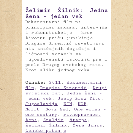
Želimir Žilnik: Jedna
žena - jedan vek
Dokumentarni film na
principima iskaza, intervjua
i rekonstrukcije - kroz
životnu priču junakinje
Dragice Srzentić osvetljava
niz značajnih događaja i
ličnosti vezanih za
jugoslovensku istoriju pre i
posle Drugog svetskog rata.
Kroz sliku jednog veka…
Oznake:
2011
,
dokumentarni
film
,
Dragica Srzentić
,
Drugi
svjetski rat
,
Jedna žena -
jedan vek
,
Josip Broz Tito
,
Jugoslavija
,
NIN
,
NOB
,
Nolit
,
Novi Sad
,
One woman -
one century
,
ravnopravnost
žena
,
Staljin
,
štampa
,
Želimir Žilnik
,
Žena danas
,
žensko pitanje