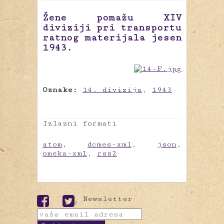
Žene pomažu XIV
diviziji pri transportu
ratnog materijala jesen
1943.
Oznake:
14. divizija
,
1943
Izlazni formati
atom
,
dcmes-xml
,
json
,
omeka-xml
,
rss2
Newsletter