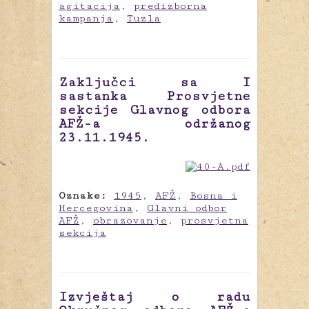
agitacija
,
predizborna
kampanja
,
Tuzla
Zaključci sa I
sastanka Prosvjetne
sekcije Glavnog odbora
AFŽ-a održanog
23.11.1945.
Oznake:
1945
,
AFŽ
,
Bosna i
Hercegovina
,
Glavni odbor
AFŽ
,
obrazovanje
,
prosvjetna
sekcija
Izvještaj o radu