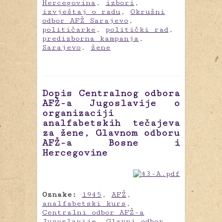
Hercegovina
,
izbori
,
izvještaj o radu
,
Okružni
odbor AFŽ Sarajevo
,
političarke
,
politički rad
,
predizborna kampanja
,
Sarajevo
,
žene
Dopis Centralnog odbora
AFŽ-a Jugoslavije o
organizaciji
analfabetskih tečajeva
za žene, Glavnom odboru
AFŽ-a Bosne i
Hercegovine
Oznake:
1945
,
AFŽ
,
analfabetski kurs
,
Centralni odbor AFŽ-a
Jugoslavije
,
Glavni odbor