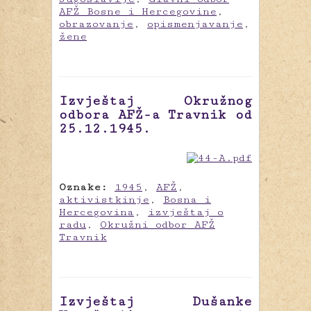
AFŽ Bosne i Hercegovine
,
obrazovanje
,
opismenjavanje
,
žene
Izvještaj Okružnog
odbora AFŽ-a Travnik od
25.12.1945.
Oznake:
1945
,
AFŽ
,
aktivistkinje
,
Bosna i
Hercegovina
,
izvještaj o
radu
,
Okružni odbor AFŽ
Travnik
Izvještaj Dušanke