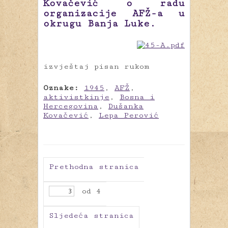
Kovačević o radu
organizacije AFŽ-a u
okrugu Banja Luke.
izvještaj pisan rukom
Oznake:
1945
,
AFŽ
,
aktivistkinje
,
Bosna i
Hercegovina
,
Dušanka
Kovačević
,
Lepa Perović
Prethodna stranica
od 4
Sljedeća stranica