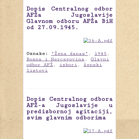
Dopis Centralnog odbor
AFŽa Jugoslavije
Glavnom odboru AFŽa BiH
od 27.09.1945.
Oznake:
"Žena danas"
,
1945
,
Bosna i Hercegovina
,
Glavni
odbor AFŽ
,
izbori
,
ženski
listovi
Dopis Centralnog odbora
AFŽ-a Jugoslavije u
predizbornoj agitaciji,
svim glavnim odborima