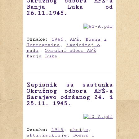
Okružnog odbora AFŽ-a
Banja Luka od
26.11.1945.
Oznake:
1945
,
AFŽ
,
Bosna i
Hercegovina
,
izvještaj o
radu
,
Okružni odbor AFŽ
Banja Luka
Zapisnik sa sastanka
Okružnog odbora AFŽ-a
Sarajevo održanog 24. i
25.11. 1945.
Oznake:
1945
,
akcije
,
aktivistkinje
,
Bosna i