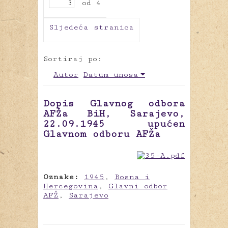
od 4
Sljedeća stranica
Sortiraj po:
Autor
Datum unosa
Dopis Glavnog odbora
AFŽa BiH, Sarajevo,
22.09.1945 upućen
Glavnom odboru AFŽa
Oznake:
1945
,
Bosna i
Hercegovina
,
Glavni odbor
AFŽ
,
Sarajevo