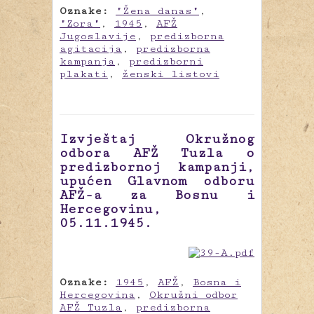
Oznake:
"Žena danas"
,
"Zora"
,
1945
,
AFŽ
Jugoslavije
,
predizborna
agitacija
,
predizborna
kampanja
,
predizborni
plakati
,
ženski listovi
Izvještaj Okružnog
odbora AFŽ Tuzla o
predizbornoj kampanji,
upućen Glavnom odboru
AFŽ-a za Bosnu i
Hercegovinu,
05.11.1945.
Oznake:
1945
,
AFŽ
,
Bosna i
Hercegovina
,
Okružni odbor
AFŽ Tuzla
,
predizborna