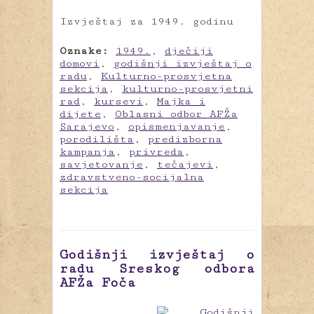
Izvještaj za 1949. godinu
Oznake:
1949.
,
dječiji
domovi
,
godišnji izvještaj o
radu
,
Kulturno-prosvjetna
sekcija
,
kulturno-prosvjetni
rad
,
kursevi
,
Majka i
dijete
,
Oblasni odbor AFŽa
Sarajevo
,
opismenjavanje
,
porodilišta
,
predizborna
kampanja
,
privreda
,
savjetovanje
,
tečajevi
,
zdravstveno-socijalna
sekcija
Godišnji izvještaj o
radu Sreskog odbora
AFŽa Foča