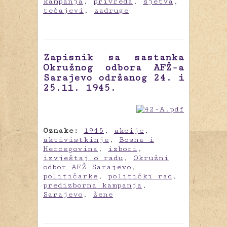
kampanja
,
privreda
,
sjetva
,
tečajevi
,
zadruge
Zapisnik sa sastanka
Okružnog odbora AFŽ-a
Sarajevo održanog 24. i
25.11. 1945.
Oznake:
1945
,
akcije
,
aktivistkinje
,
Bosna i
Hercegovina
,
izbori
,
izvještaj o radu
,
Okružni
odbor AFŽ Sarajevo
,
političarke
,
politički rad
,
predizborna kampanja
,
Sarajevo
,
žene