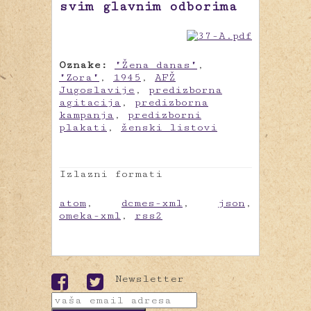
svim glavnim odborima
Oznake:
"Žena danas"
,
"Zora"
,
1945
,
AFŽ
Jugoslavije
,
predizborna
agitacija
,
predizborna
kampanja
,
predizborni
plakati
,
ženski listovi
Izlazni formati
atom
,
dcmes-xml
,
json
,
omeka-xml
,
rss2
Newsletter