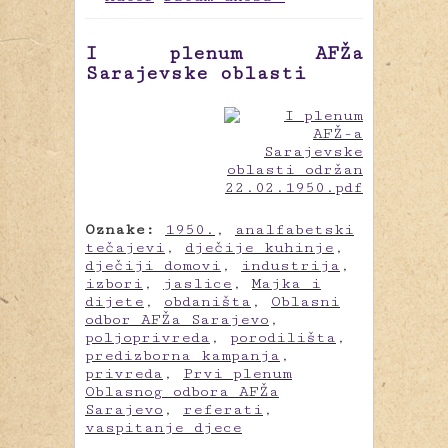
I plenum AFŽa
Sarajevske oblasti
Oznake:
1950.
,
analfabetski
tečajevi
,
dječije kuhinje
,
dječiji domovi
,
industrija
,
izbori
,
jaslice
,
Majka i
dijete
,
obdaništa
,
Oblasni
odbor AFŽa Sarajevo
,
poljoprivreda
,
porodilišta
,
predizborna kampanja
,
privreda
,
Prvi plenum
Oblasnog odbora AFŽa
Sarajevo
,
referati
,
vaspitanje djece