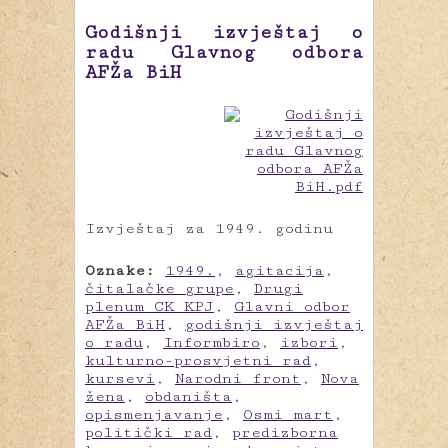
Godišnji izvještaj o
radu Glavnog odbora
AFŽa BiH
Izvještaj za 1949. godinu
Oznake:
1949.
,
agitacija
,
čitalačke grupe
,
Drugi
plenum CK KPJ
,
Glavni odbor
AFŽa BiH
,
godišnji izvještaj
o radu
,
Informbiro
,
izbori
,
kulturno-prosvjetni rad
,
kursevi
,
Narodni front
,
Nova
žena
,
obdaništa
,
opismenjavanje
,
Osmi mart
,
politički rad
,
predizborna