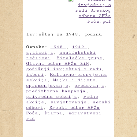
Izvještaj za 1948. godinu
Oznake:
1948.
,
1949.
,
agitacija
,
analfabetski
tečajevi
,
čitalačke grupe
,
Glavni odbor AFŽa BiH
,
godišnji izvještaj o radu
,
izbori
,
Kulturno-prosvjetna
sekcija
,
Majka i dijete
,
opismenjavanje
,
predavanja
,
predizborna kampanja
,
privredna sekcija
,
radne
akcije
,
savjetovanje
,
seoski
odbori
,
Sreski odbor AFŽa
Foča
,
štampa
,
zdravstveni
rad