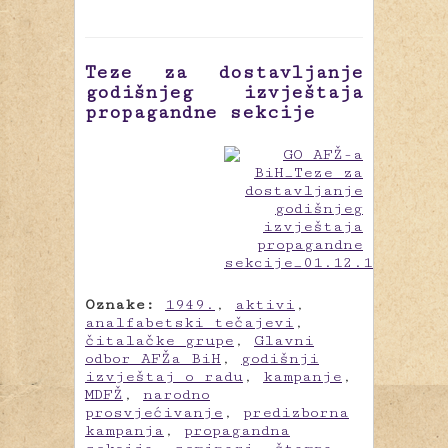
Teze za dostavljanje
godišnjeg izvještaja
propagandne sekcije
Oznake:
1949.
,
aktivi
,
analfabetski tečajevi
,
čitalačke grupe
,
Glavni
odbor AFŽa BiH
,
godišnji
izvještaj o radu
,
kampanje
,
MDFŽ
,
narodno
prosvjećivanje
,
predizborna
kampanja
,
propagandna