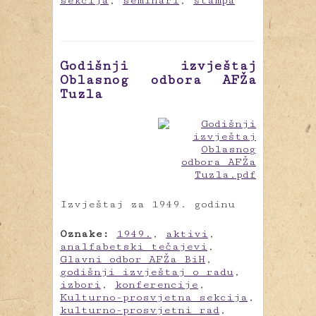
sekcija
,
seminari
,
štampa
Godišnji izvještaj
Oblasnog odbora AFŽa
Tuzla
Izvještaj za 1949. godinu
Oznake:
1949.
,
aktivi
,
analfabetski tečajevi
,
Glavni odbor AFŽa BiH
,
godišnji izvještaj o radu
,
izbori
,
konferencije
,
Kulturno-prosvjetna sekcija
,
kulturno-prosvjetni rad
,