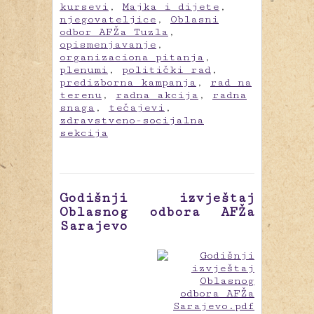
kursevi
,
Majka i dijete
,
njegovateljice
,
Oblasni
odbor AFŽa Tuzla
,
opismenjavanje
,
organizaciona pitanja
,
plenumi
,
politički rad
,
predizborna kampanja
,
rad na
terenu
,
radna akcija
,
radna
snaga
,
tečajevi
,
zdravstveno-socijalna
sekcija
Godišnji izvještaj
Oblasnog odbora AFŽa
Sarajevo