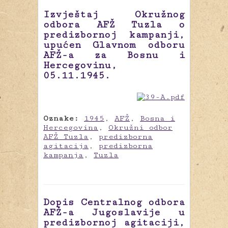
Izvještaj Okružnog
odbora AFŽ Tuzla o
predizbornoj kampanji,
upućen Glavnom odboru
AFŽ-a za Bosnu i
Hercegovinu,
05.11.1945.
Oznake:
1945
,
AFŽ
,
Bosna i
Hercegovina
,
Okružni odbor
AFŽ Tuzla
,
predizborna
agitacija
,
predizborna
kampanja
,
Tuzla
Dopis Centralnog odbora
AFŽ-a Jugoslavije u
predizbornoj agitaciji,