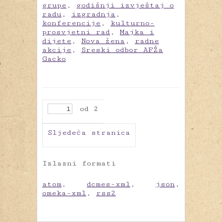
grupe
,
godišnji izvještaj o
radu
,
izgradnja
,
konferencije
,
kulturno-
prosvjetni rad
,
Majka i
dijete
,
Nova žena
,
radne
akcije
,
Sreski odbor AFŽa
Gacko
od 2
Sljedeća stranica
Izlazni formati
atom
,
dcmes-xml
,
json
,
omeka-xml
,
rss2