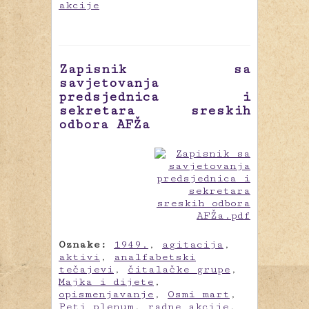
akcije
Zapisnik sa
savjetovanja
predsjednica i
sekretara sreskih
odbora AFŽa
Oznake:
1949.
,
agitacija
,
aktivi
,
analfabetski
tečajevi
,
čitalačke grupe
,
Majka i dijete
,
opismenjavanje
,
Osmi mart
,
Peti plenum
,
radne akcije
,