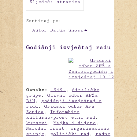
Sljedeća stranica
Sortiraj po:
Autor
Datum unosa
Godišnji izvještaj radu
Oznake:
1949.
,
čitalačke
grupe
,
Glavni odbor AFŽa
BiH
,
godišnji izvještaj o
radu
,
Gradski odbor AFa
Zenica
,
Informbiro
,
kulturno-prosvjetni rad
,
kursevi
,
Majka i dijete
,
Narodni front
,
organizaciono
stanje
,
politički rad
,
radne