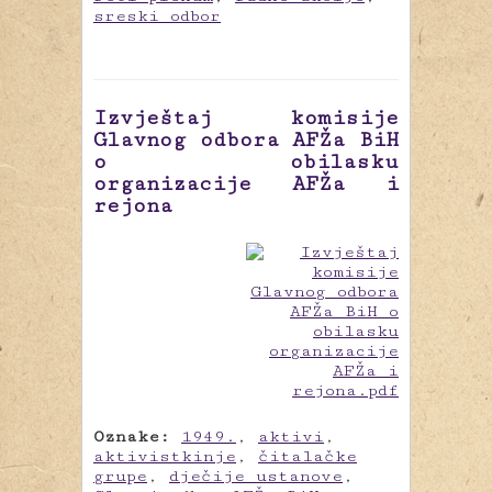
sreski odbor
Izvještaj komisije
Glavnog odbora AFŽa BiH
o obilasku
organizacije AFŽa i
rejona
Oznake:
1949.
,
aktivi
,
aktivistkinje
,
čitalačke
grupe
,
dječije ustanove
,