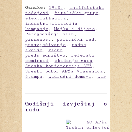
Oznake:
1948.
,
analfabetski
tečajevi
,
čitalačke grupe
,
elektrifikacija
,
industrijalizacija
,
kampanje
,
Majka i dijete
,
Petogodišnji plan
,
pismenost
,
politički rad
,
prosvjećivanje
,
radne
akcije
,
radno
predsjedništvo
,
referati
,
seminari
,
skidanje zara
,
Sreska konferencija AFŽ
,
Sreski odbor AFŽa Vlasenica
,
štampa
,
zadružni domovi
,
zar
Godišnji izvještaj o
radu