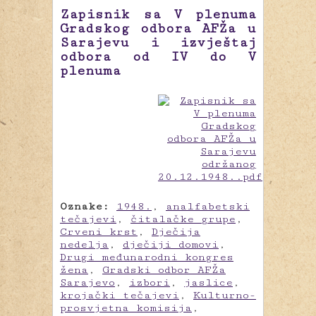
Zapisnik sa V plenuma
Gradskog odbora AFŽa u
Sarajevu i izvještaj
odbora od IV do V
plenuma
Oznake:
1948.
,
analfabetski
tečajevi
,
čitalačke grupe
,
Crveni krst
,
Dječija
nedelja
,
dječiji domovi
,
Drugi međunarodni kongres
žena
,
Gradski odbor AFŽa
Sarajevo
,
izbori
,
jaslice
,
krojački tečajevi
,
Kulturno-
prosvjetna komisija
,