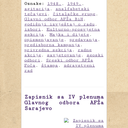
Oznake:
1948.
,
1949.
,
agitacija
,
analfabetski
tečajevi
,
čitalačke grupe
,
Glavni odbor AFŽa BiH
,
godišnji izvještaj o radu
,
izbori
,
Kulturno-prosvjetna
sekcija
,
Majka i dijete
,
opismenjavanje
,
predavanja
,
predizborna kampanja
,
privredna sekcija
,
radne
akcije
,
savjetovanje
,
seoski
odbori
,
Sreski odbor AFŽa
Foča
,
štampa
,
zdravstveni
rad
Zapisnik sa IV plenuma
Glavnog odbora AFŽa
Sarajevo