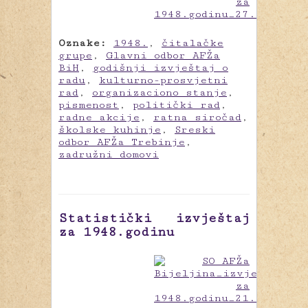
Oznake:
1948.
,
čitalačke
grupe
,
Glavni odbor AFŽa
BiH
,
godišnji izvještaj o
radu
,
kulturno-prosvjetni
rad
,
organizaciono stanje
,
pismenost
,
politički rad
,
radne akcije
,
ratna siročad
,
školske kuhinje
,
Sreski
odbor AFŽa Trebinje
,
zadružni domovi
Statistički izvještaj
za 1948.godinu