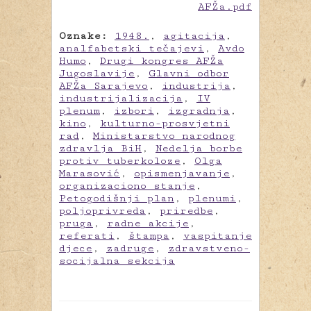
Oznake:
1948.
,
agitacija
,
analfabetski tečajevi
,
Avdo
Humo
,
Drugi kongres AFŽa
Jugoslavije
,
Glavni odbor
AFŽa Sarajevo
,
industrija
,
industrijalizacija
,
IV
plenum
,
izbori
,
izgradnja
,
kino
,
kulturno-prosvjetni
rad
,
Ministarstvo narodnog
zdravlja BiH
,
Nedelja borbe
protiv tuberkoloze
,
Olga
Marasović
,
opismenjavanje
,
organizaciono stanje
,
Petogodišnji plan
,
plenumi
,
poljoprivreda
,
priredbe
,
pruga
,
radne akcije
,
referati
,
štampa
,
vaspitanje
djece
,
zadruge
,
zdravstveno-
socijalna sekcija