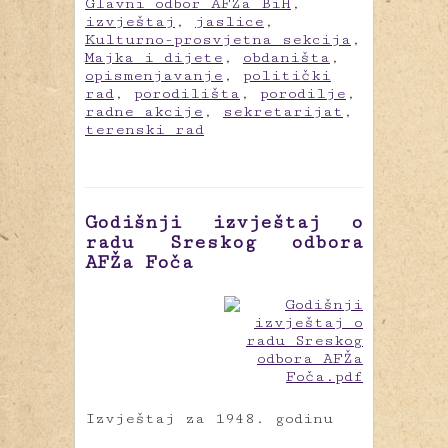
Glavni odbor AFŽa BiH
,
izvještaj
,
jaslice
,
Kulturno-prosvjetna sekcija
,
Majka i dijete
,
obdaništa
,
opismenjavanje
,
politički
rad
,
porodilišta
,
porodilje
,
radne akcije
,
sekretarijat
,
terenski rad
Godišnji izvještaj o
radu Sreskog odbora
AFŽa Foča
Izvještaj za 1948. godinu