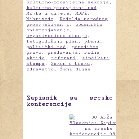
Kulturno-prosvjetna sekcija
,
kulturno-prosvjetni rad
,
Majka i dijete
,
MDFŽ
,
Mihrivode
,
Nedelja narodnog
prosvjećivanja
,
obdaništa
,
opismenjavanje
,
organizaciono stanje
,
Petogodišnji plan
,
plenum
,
politički rad
,
porodično
pravo
,
predavanja
,
radne
akcije
,
referati
,
sindikati
,
štampa
,
Zakon o braku
,
zdravstvo
,
Žena danas
Zapisnik sa sreske
konferencije