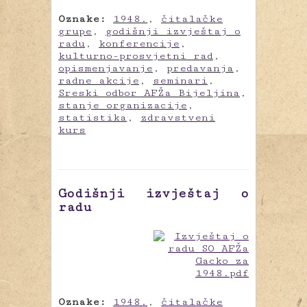
Oznake:
1948.
,
čitalačke
grupe
,
godišnji izvještaj o
radu
,
konferencije
,
kulturno-prosvjetni rad
,
opismenjavanje
,
predavanja
,
radne akcije
,
seminari
,
Sreski odbor AFŽa Bijeljina
,
stanje organizacije
,
statistika
,
zdravstveni
kurs
Godišnji izvještaj o
radu
Oznake:
1948.
,
čitalačke