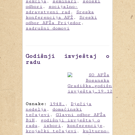
sekcija
,
seminari
,
seoski
odbori
,
socijalno-
zdravstveni rad
,
Sreska
konferencija AFŽ
,
Sreski
odbor AFŽa Prijedor
,
zadružni domovi
Godišnji izvještaj o
radu
Oznake:
1948.
,
Dječija
nedelja
,
domaćinski
tečajevi
,
Glavni odbor AFŽa
BiH
,
godišnji izvještaj o
radu
,
izbori
,
konferencije
,
krojački tečajevi
,
kulturno-