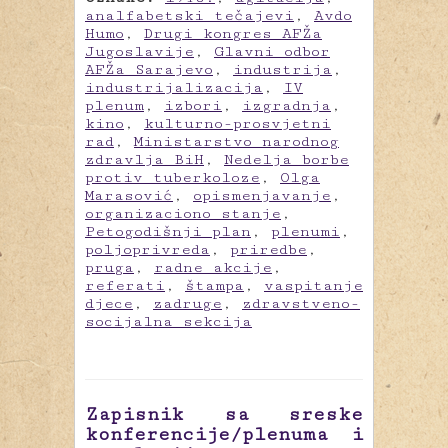
analfabetski tečajevi
,
Avdo
Humo
,
Drugi kongres AFŽa
Jugoslavije
,
Glavni odbor
AFŽa Sarajevo
,
industrija
,
industrijalizacija
,
IV
plenum
,
izbori
,
izgradnja
,
kino
,
kulturno-prosvjetni
rad
,
Ministarstvo narodnog
zdravlja BiH
,
Nedelja borbe
protiv tuberkoloze
,
Olga
Marasović
,
opismenjavanje
,
organizaciono stanje
,
Petogodišnji plan
,
plenumi
,
poljoprivreda
,
priredbe
,
pruga
,
radne akcije
,
referati
,
štampa
,
vaspitanje
djece
,
zadruge
,
zdravstveno-
socijalna sekcija
Zapisnik sa sreske
konferencije/plenuma i