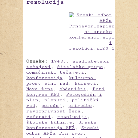
rezolucija
Oznake:
1948.
,
analfabetski
tečajevi
,
čitalačke grupe
,
domaćinski tečajevi
,
konferencija
,
kulturno-
prosvjetni rad
,
kursevi
,
Nova žena
,
obdaništa
,
Peti
kongres KPJ
,
Petogodišnji
plan
,
plenumi
,
politički
rad
,
porođaj
,
priredbe
,
ravnopravnost žena
,
referati
,
rezolucija
,
školske kuhinje
,
Sreska
konferencija AFŽ
,
Sreski
odbor AFŽa Prnjavor
,