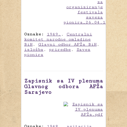
Oznake:
1949.
,
Centralni
komitet narodne omladine
BiH
,
Glavni odbor AFŽa BiH
,
izložba
,
priredbe
,
Savez
pionira
Zapisnik sa IV plenuma
Glavnog odbora AFŽa
Sarajevo
Oznake:
1948.
,
agitacija
,