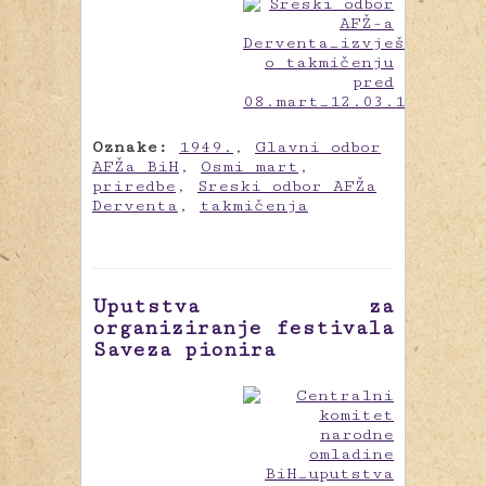
Oznake:
1949.
,
Glavni odbor
AFŽa BiH
,
Osmi mart
,
priredbe
,
Sreski odbor AFŽa
Derventa
,
takmičenja
Uputstva za
organiziranje festivala
Saveza pionira