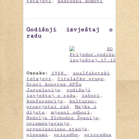
tečajevi
,
zadružni domovi
Godišnji izvještaj o
radu
Oznake:
1948.
,
analfabetski
tečajevi
,
čitalačke grupe
,
Drugi kongres AFŽa
Jugoslavije
,
godišnji
izvještaj o radu
,
izbori
,
konferencije
,
kulturno-
prosvjetni rad
,
Majka i
dijete
,
mjesni odbori
,
Nedelja Slobodne Španije
,
opismenjavanje
,
organizaciono stanje
,
plenumi
,
priredbe
,
privredna