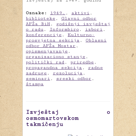
Izvještaj za 1949. godinu
Oznake:
1949.
,
aktivi
,
biblioteke
,
Glavni odbor
AFŽa BiH
,
godišnji izvještaj
o radu
,
Informbiro
,
izbori
,
konferencije
,
Kulturno-
prosvjetna sekcija
,
Oblasni
odbor AFŽa Mostar
,
opismenjavanje
,
organizaciono stanje
,
politički rad
,
priredbe
,
propagandna sekcija
,
radne
zadruge
,
rezolucija
,
seminari
,
sreski odbor
,
štampa
Izvještaj o
osmomartovskom
takmičenju