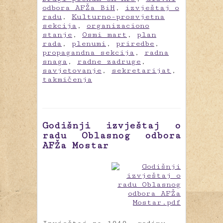
odbora AFŽa BiH
,
izvještaj o
radu
,
Kulturno-prosvjetna
sekcija
,
organizaciono
stanje
,
Osmi mart
,
plan
rada
,
plenumi
,
priredbe
,
propagandna sekcija
,
radna
snaga
,
radne zadruge
,
savjetovanje
,
sekretarijat
,
takmičenja
Godišnji izvještaj o
radu Oblasnog odbora
AFŽa Mostar