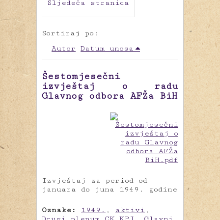
Sljedeća stranica
Sortiraj po:
Autor
Datum unosa
Šestomjesečni
izvještaj o radu
Glavnog odbora AFŽa BiH
Izvještaj za period od
januara do juna 1949. godine
Oznake:
1949.
,
aktivi
,
Drugi plenum CK KPJ
,
Glavni