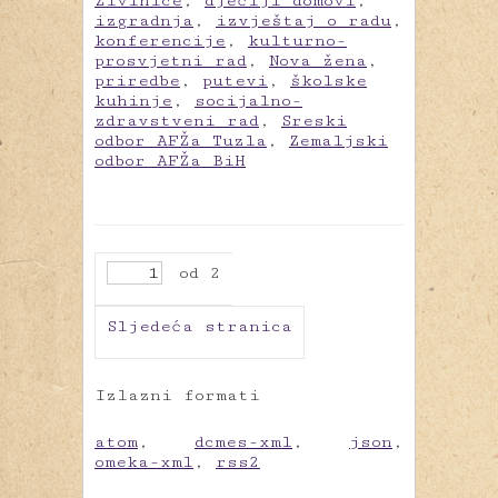
Živinice
,
dječiji domovi
,
izgradnja
,
izvještaj o radu
,
konferencije
,
kulturno-
prosvjetni rad
,
Nova žena
,
priredbe
,
putevi
,
školske
kuhinje
,
socijalno-
zdravstveni rad
,
Sreski
odbor AFŽa Tuzla
,
Zemaljski
odbor AFŽa BiH
od 2
Sljedeća stranica
Izlazni formati
atom
,
dcmes-xml
,
json
,
omeka-xml
,
rss2