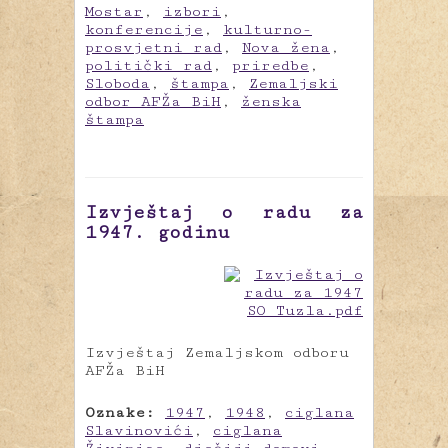
Mostar
,
izbori
,
konferencije
,
kulturno-
prosvjetni rad
,
Nova žena
,
politički rad
,
priredbe
,
Sloboda
,
štampa
,
Zemaljski
odbor AFŽa BiH
,
ženska
štampa
Izvještaj o radu za
1947. godinu
Izvještaj Zemaljskom odboru
AFŽa BiH
Oznake:
1947
,
1948
,
ciglana
Slavinovići
,
ciglana