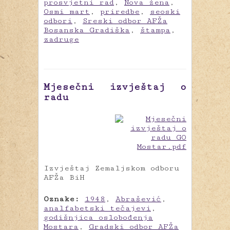
prosvjetni rad
,
Nova žena
,
Osmi mart
,
priredbe
,
seoski
odbori
,
Sreski odbor AFŽa
Bosanska Gradiška
,
štampa
,
zadruge
Mjesečni izvještaj o
radu
Izvještaj Zemaljskom odboru
AFŽa BiH
Oznake:
1948
,
Abrašević
,
analfabetski tečajevi
,
godišnjica oslobođenja
Mostara
,
Gradski odbor AFŽa