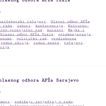
blasnog odbora AFŽa Tuzla
u
nalfabetski tečajevi
,
Glavni odbor AFŽa
o radu
,
izbori
,
konferencije
,
Kulturno-
urno-prosvjetni rad
,
kursevi
,
Majka i
Oblasni odbor AFŽa Tuzla
,
opismenjavanje
,
lenumi
,
politički rad
,
predizborna
,
radna akcija
,
radna snaga
,
tečajevi
,
kcija
blasnog odbora AFŽa Sarajevo
u
omovi
,
godišnji izvještaj o radu
,
ija
,
kulturno-prosvjetni rad
,
kursevi
,