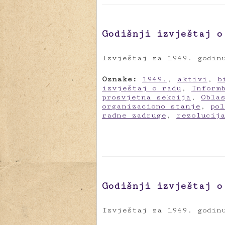
Godišnji izvještaj o
Izvještaj za 1949. godin
Oznake:
1949.
,
aktivi
,
b
izvještaj o radu
,
Inform
prosvjetna sekcija
,
Obla
organizaciono stanje
,
po
radne zadruge
,
rezolucij
Godišnji izvještaj o
Izvještaj za 1949. godin