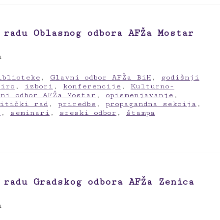
 radu Oblasnog odbora AFŽa Mostar
u
iblioteke
,
Glavni odbor AFŽa BiH
,
godišnji
biro
,
izbori
,
konferencije
,
Kulturno-
sni odbor AFŽa Mostar
,
opismenjavanje
,
litički rad
,
priredbe
,
propagandna sekcija
,
a
,
seminari
,
sreski odbor
,
štampa
 radu Gradskog odbora AFŽa Zenica
u