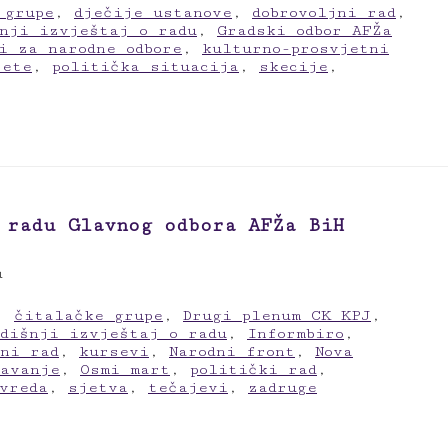
 grupe
,
dječije ustanove
,
dobrovoljni rad
,
šnji izvještaj o radu
,
Gradski odbor AFŽa
i za narodne odbore
,
kulturno-prosvjetni
jete
,
politička situacija
,
skecije
,
 radu Glavnog odbora AFŽa BiH
u
,
čitalačke grupe
,
Drugi plenum CK KPJ
,
odišnji izvještaj o radu
,
Informbiro
,
tni rad
,
kursevi
,
Narodni front
,
Nova
javanje
,
Osmi mart
,
politički rad
,
vreda
,
sjetva
,
tečajevi
,
zadruge