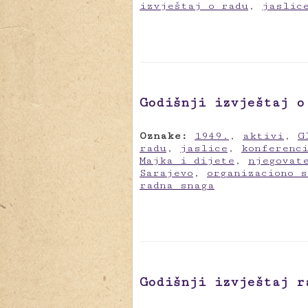
izvještaj o radu
,
jaslic
Godišnji izvještaj o
Oznake:
1949.
,
aktivi
,
G
radu
,
jaslice
,
konferenc
Majka i dijete
,
njegovat
Sarajevo
,
organizaciono s
radna snaga
Godišnji izvještaj r