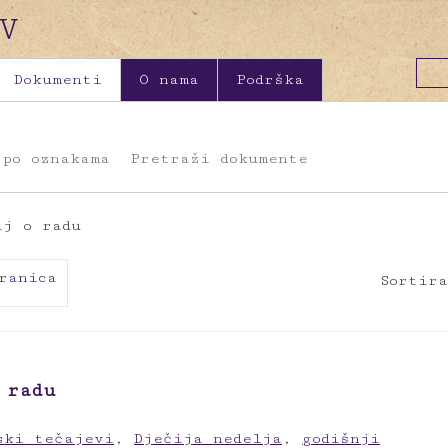
Dokumenti
O nama
Podrška
 po oznakama
Pretraži dokumente
aj o radu
ranica
Sortira
 radu
ski tečajevi
,
Dječija nedelja
,
godišnji