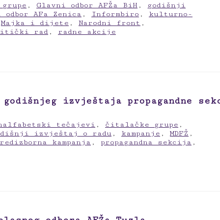
 grupe
,
Glavni odbor AFŽa BiH
,
godišnji
i odbor AFa Zenica
,
Informbiro
,
kulturno-
,
Majka i dijete
,
Narodni front
,
litički rad
,
radne akcije
 godišnjeg izvještaja propagandne sek
nalfabetski tečajevi
,
čitalačke grupe
,
odišnji izvještaj o radu
,
kampanje
,
MDFŽ
,
redizborna kampanja
,
propagandna sekcija
,