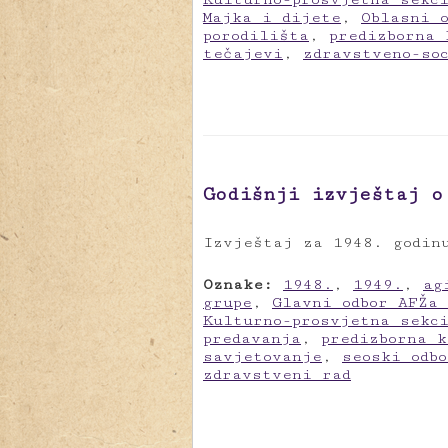
Majka i dijete
,
Oblasni 
porodilišta
,
predizborna 
tečajevi
,
zdravstveno-so
Godišnji izvještaj o
Izvještaj za 1948. godin
Oznake:
1948.
,
1949.
,
ag
grupe
,
Glavni odbor AFŽa
Kulturno-prosvjetna sekc
predavanja
,
predizborna k
savjetovanje
,
seoski odbo
zdravstveni rad