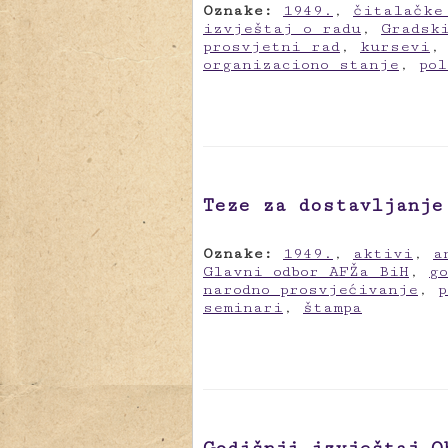
Oznake:
1949.
,
čitalačke
izvještaj o radu
,
Gradsk
prosvjetni rad
,
kursevi
organizaciono stanje
,
po
Teze za dostavljanje
Oznake:
1949.
,
aktivi
,
a
Glavni odbor AFŽa BiH
,
g
narodno prosvjećivanje
,
p
seminari
,
štampa