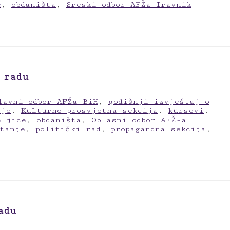
e
,
obdaništa
,
Sreski odbor AFŽa Travnik
 radu
lavni odbor AFŽa BiH
,
godišnji izvještaj o
ije
,
Kulturno-prosvjetna sekcija
,
kursevi
,
eljice
,
obdaništa
,
Oblasni odbor AFŽ-a
tanje
,
politički rad
,
propagandna sekcija
,
adu