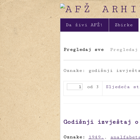
Da živi AFŽ!
Zbirke
Pregledaj sve
Pregledaj
Oznake: godišnji izvješt
od 3
Sljedeća st
Godišnji izvještaj o
Oznake:
1949.
,
analfabet