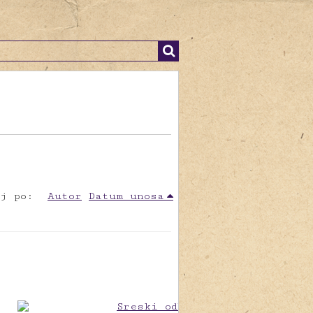
j po:
Autor
Datum unosa