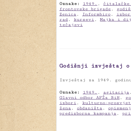
Oznake:
1949.
,
čitalačke
frontovske brigade
,
godi
Zenica
,
Informbiro
,
izbor
rad
,
kursevi
,
Majka i di
tečajevi
Godišnji izvještaj o
Izvještaj za 1949. godin
Oznake:
1949.
,
agitacija
Glavni odbor AFŽa BiH
,
g
izbori
,
kulturno-prosvje
žena
,
obdaništa
,
opismen
predizborna kampanja
,
pri