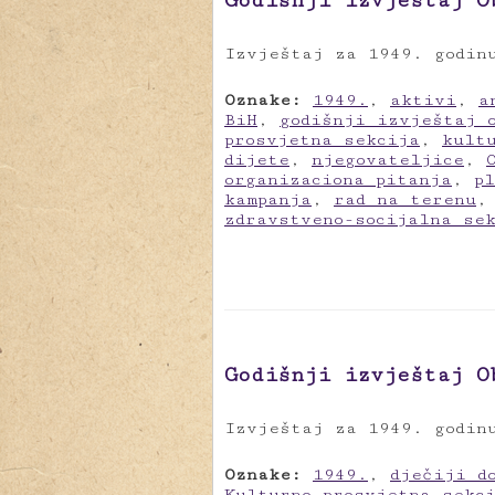
Godišnji izvještaj O
Izvještaj za 1949. godin
Oznake:
1949.
,
aktivi
,
a
BiH
,
godišnji izvještaj 
prosvjetna sekcija
,
kult
dijete
,
njegovateljice
,
organizaciona pitanja
,
p
kampanja
,
rad na terenu
zdravstveno-socijalna se
Godišnji izvještaj O
Izvještaj za 1949. godin
Oznake:
1949.
,
dječiji d
Kulturno-prosvjetna sekc