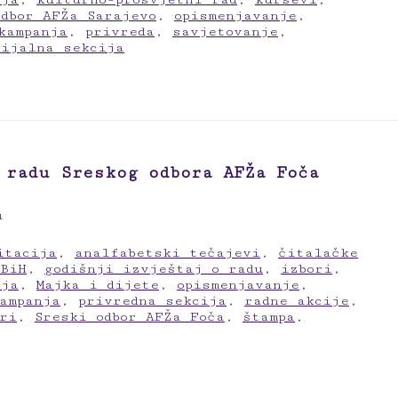
odbor AFŽa Sarajevo
,
opismenjavanje
,
kampanja
,
privreda
,
savjetovanje
,
cijalna sekcija
 radu Sreskog odbora AFŽa Foča
u
itacija
,
analfabetski tečajevi
,
čitalačke
 BiH
,
godišnji izvještaj o radu
,
izbori
,
ija
,
Majka i dijete
,
opismenjavanje
,
ampanja
,
privredna sekcija
,
radne akcije
,
ri
,
Sreski odbor AFŽa Foča
,
štampa
,