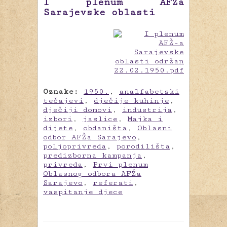
I plenum AFŽa
Sarajevske oblasti
Oznake:
1950.
,
analfabetski
tečajevi
,
dječije kuhinje
,
dječiji domovi
,
industrija
,
izbori
,
jaslice
,
Majka i
dijete
,
obdaništa
,
Oblasni
odbor AFŽa Sarajevo
,
poljoprivreda
,
porodilišta
,
predizborna kampanja
,
privreda
,
Prvi plenum
Oblasnog odbora AFŽa
Sarajevo
,
referati
,
vaspitanje djece