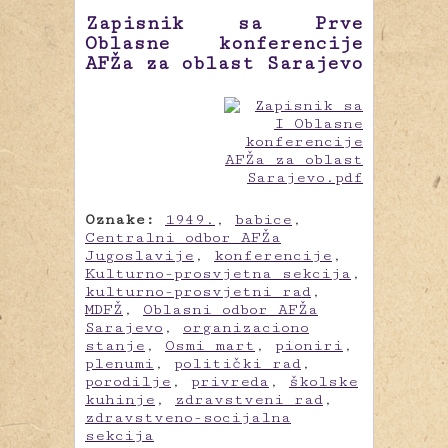
Zapisnik sa Prve
Oblasne konferencije
AFŽa za oblast Sarajevo
Oznake:
1949.
,
babice
,
Centralni odbor AFŽa
Jugoslavije
,
konferencije
,
Kulturno-prosvjetna sekcija
,
kulturno-prosvjetni rad
,
MDFŽ
,
Oblasni odbor AFŽa
Sarajevo
,
organizaciono
stanje
,
Osmi mart
,
pioniri
,
plenumi
,
politički rad
,
porodilje
,
privreda
,
školske
kuhinje
,
zdravstveni rad
,
zdravstveno-socijalna
sekcija