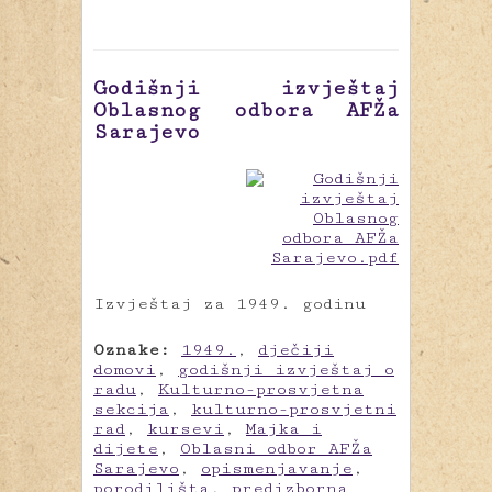
Godišnji izvještaj
Oblasnog odbora AFŽa
Sarajevo
Izvještaj za 1949. godinu
Oznake:
1949.
,
dječiji
domovi
,
godišnji izvještaj o
radu
,
Kulturno-prosvjetna
sekcija
,
kulturno-prosvjetni
rad
,
kursevi
,
Majka i
dijete
,
Oblasni odbor AFŽa
Sarajevo
,
opismenjavanje
,
porodilišta
,
predizborna