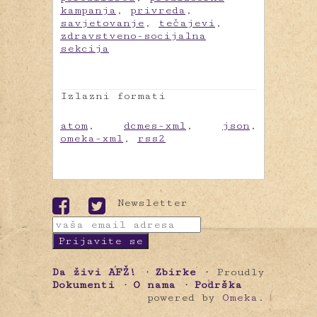
kampanja
,
privreda
,
savjetovanje
,
tečajevi
,
zdravstveno-socijalna
sekcija
Izlazni formati
atom
,
dcmes-xml
,
json
,
omeka-xml
,
rss2
Newsletter
Da živi AFŽ!
Zbirke
Proudly
Dokumenti
O nama
Podrška
powered by
Omeka
.