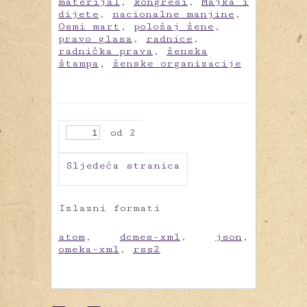
materijal
,
kongresi
,
Majka i
dijete
,
nacionalne manjine
,
Osmi mart
,
položaj žene
,
pravo glasa
,
radnice
,
radnička prava
,
ženska
štampa
,
ženske organizacije
od 2
Sljedeća stranica
Izlazni formati
atom
,
dcmes-xml
,
json
,
omeka-xml
,
rss2