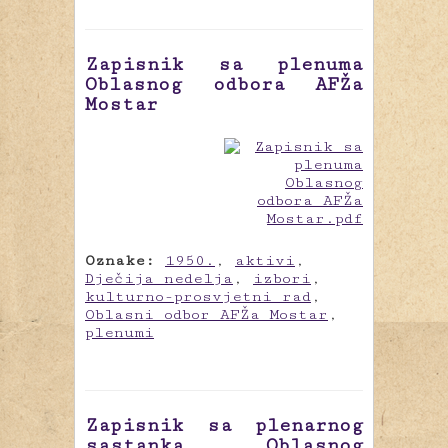
Zapisnik sa plenuma
Oblasnog odbora AFŽa
Mostar
Oznake:
1950.
,
aktivi
,
Dječija nedelja
,
izbori
,
kulturno-prosvjetni rad
,
Oblasni odbor AFŽa Mostar
,
plenumi
Zapisnik sa plenarnog
sastanka Oblasnog