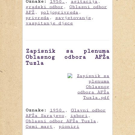
Oznake:
1950.
,
agitacija
,
gradski odbor
,
Oblasni odbor
AFŽ
,
poljoprivreda
,
privreda
,
savjetovanje
,
vaspitanje djece
Zapisnik sa plenuma
Oblasnog odbora AFŽa
Tuzla
Oznake:
1950.
,
Glavni odbor
AFŽa Sarajevo
,
izbori
,
Oblasni odbor AFŽa Tuzla
,
Osmi mart
,
pioniri