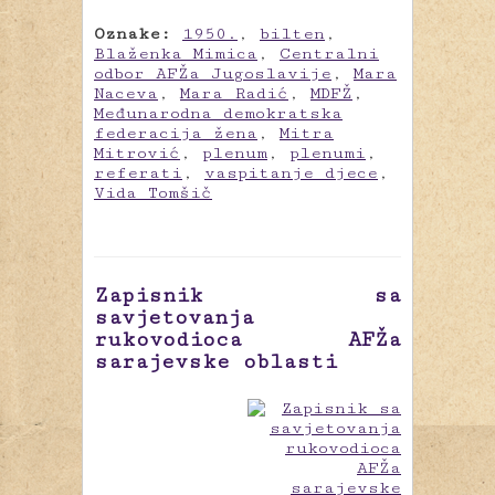
Oznake:
1950.
,
bilten
,
Blaženka Mimica
,
Centralni
odbor AFŽa Jugoslavije
,
Mara
Naceva
,
Mara Radić
,
MDFŽ
,
Međunarodna demokratska
federacija žena
,
Mitra
Mitrović
,
plenum
,
plenumi
,
referati
,
vaspitanje djece
,
Vida Tomšič
Zapisnik sa
savjetovanja
rukovodioca AFŽa
sarajevske oblasti