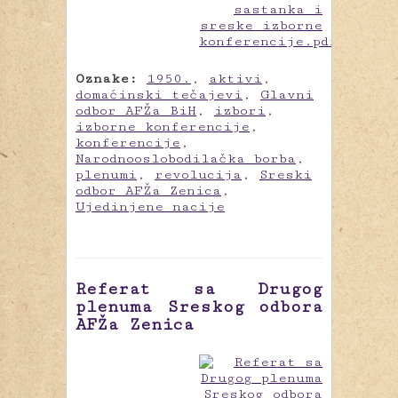
Oznake:
1950.
,
aktivi
,
domaćinski tečajevi
,
Glavni
odbor AFŽa BiH
,
izbori
,
izborne konferencije
,
konferencije
,
Narodnooslobodilačka borba
,
plenumi
,
revolucija
,
Sreski
odbor AFŽa Zenica
,
Ujedinjene nacije
Referat sa Drugog
plenuma Sreskog odbora
AFŽa Zenica