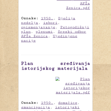
Oznake:
1950.
,
Dječija
nedelja
,
izbori
,
opismenjavanje
,
Petogodišnji
plan
,
plenumi
,
Sreski odbor
AFŽa Zenica
,
Ujedinjene
nacije
Plan sređivanja
istorijskog materijala
Oznake:
1950.
,
domaćice
,
emancipacija
,
istorijski