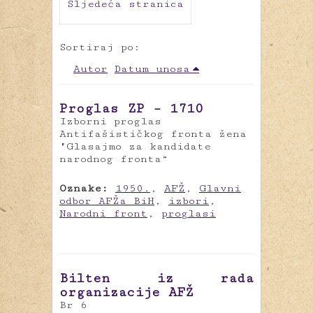
Sljedeća stranica
Sortiraj po:
Autor
Datum unosa
Proglas ZP – 1710
Izborni proglas
Antifašističkog fronta žena
"Glasajmo za kandidate
narodnog fronta“
Oznake:
1950.
,
AFŽ
,
Glavni
odbor AFŽa BiH
,
izbori
,
Narodni front
,
proglasi
Bilten iz rada
organizacije AFŽ
Br 6