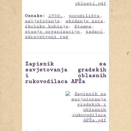
Oznake:
1950.
,
porodilišta
,
savjetovanje
,
skidanje zara
,
školske kuhinje
,
štampa
,
stanje organizacije
,
zadaci
,
zdravstveni rad
Zapisnik sa
savjetovanja gradskih
i oblasnih
rukovodilaca AFŽa