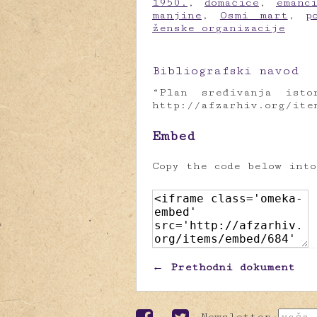
1950.
,
domaćice
,
emanc
manjine
,
Osmi mart
,
p
ženske organizacije
Bibliografski navod
“Plan sređivanja isto
http://afzarhiv.org/ite
Embed
Copy the code below int
← Prethodni dokument
Newsletter