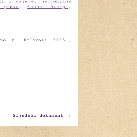
ka i dijete
,
nacionalne
a prava
,
ženska štampa
,
eno 6. kolovoza 2026.,
Sljedeći dokument →