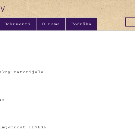
Dokumenti
O nama
Podrška
skog materijala
ne
umjetnost CRVENA