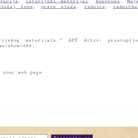
ipacija
,
istorijski materijal
,
kongresi
,
Maj
oložaj žene
,
pravo glasa
,
radnice
,
radničk
rijskog materijala,”
AFŽ Arhiv
, pristuplj
ms/show/684
.
o your web page