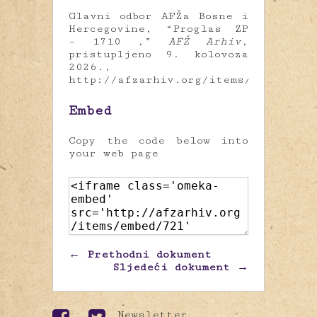
Glavni odbor AFŽa Bosne i
Hercegovine, “Proglas ZP
– 1710 ,”
AFŽ Arhiv
,
pristupljeno 9. kolovoza
2026.,
http://afzarhiv.org/items/show/721
.
Embed
Copy the code below into
your web page
← Prethodni dokument
Sljedeći dokument →
Newsletter