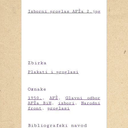
Izborni proglas AFŽa 2.jpg
Zbirka
Plakati i proglasi
Oznake
1950.
,
AFŽ
,
Glavni odbor
AFŽa BiH
,
izbori
,
Narodni
front
,
proglasi
Bibliografski navod