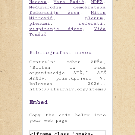
Naceva
,
Mara Radić
,
MDFŽ
,
Međunarodna demokratska
federacija žena
,
Mitra
Mitrović
,
plenum
,
plenumi
,
referati
,
vaspitanje djece
,
Vida
Tomšič
Bibliografski navod
Centralni odbor AFŽa,
“Bilten iz rada
organizacije AFŽ,”
AFŽ
Arhiv
, pristupljeno 9.
kolovoza 2026.,
http://afzarhiv.org/items/show/717
.
Embed
Copy the code below into
your web page