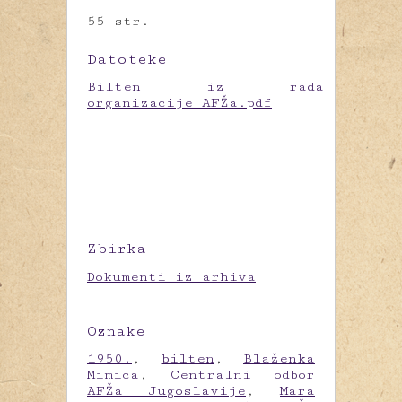
55 str.
Datoteke
Bilten iz rada
organizacije AFŽa.pdf
Zbirka
Dokumenti iz arhiva
Oznake
1950.
,
bilten
,
Blaženka
Mimica
,
Centralni odbor
AFŽa Jugoslavije
,
Mara