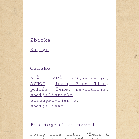
Zbirka
Knjige
Oznake
AFŽ
,
AFŽ Jugoslavije
,
AVNOJ
,
Josip Broz Tito
,
položaj žene
,
revolucija
,
socijalističko
samoupravljanje
,
socijalizam
Bibliografski navod
Josip Broz Tito, “Žena u