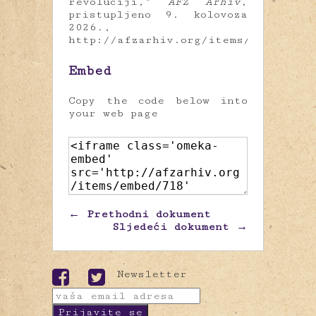
revoluciji,”
AFŽ Arhiv
,
pristupljeno 9. kolovoza
2026.,
http://afzarhiv.org/items/show/718
.
Embed
Copy the code below into
your web page
← Prethodni dokument
Sljedeći dokument →
Newsletter