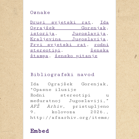
Oznake
Drugi svjetski rat
,
Ida
Ograjšek Gorenjak
,
istorija
,
Jugoslavija
,
Kraljevina Jugoslavija
,
Prvi svjetski rat
,
rodni
stereotipi
,
ženska
štampa
,
žensko pitanje
Bibliografski navod
Ida Ograjšek Gorenjak,
“Opasne iluzije
Rodni stereotipi u
međuratnoj Jugoslaviji,”
AFŽ Arhiv
, pristupljeno
9. kolovoza 2026.,
http://afzarhiv.org/items/show/714
.
Embed