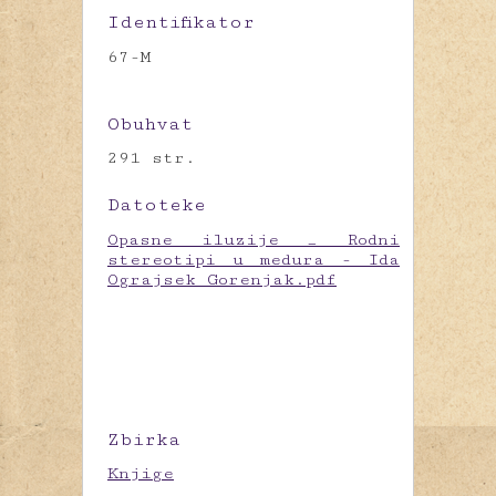
Identifikator
67-M
Obuhvat
291 str.
Datoteke
Opasne iluzije _ Rodni
stereotipi u medura - Ida
Ograjsek Gorenjak.pdf
Zbirka
Knjige