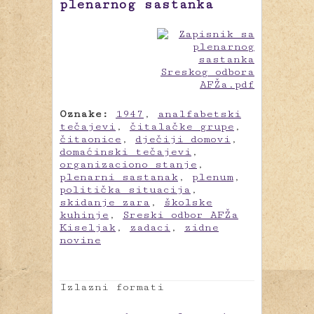
plenarnog sastanka
Oznake:
1947
,
analfabetski
tečajevi
,
čitalačke grupe
,
čitaonice
,
dječiji domovi
,
domaćinski tečajevi
,
organizaciono stanje
,
plenarni sastanak
,
plenum
,
politička situacija
,
skidanje zara
,
školske
kuhinje
,
Sreski odbor AFŽa
Kiseljak
,
zadaci
,
zidne
novine
Izlazni formati