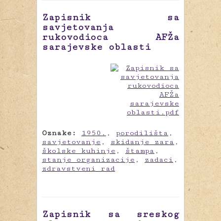
Zapisnik sa
savjetovanja
rukovodioca AFŽa
sarajevske oblasti
Oznake:
1950.
,
porodilišta
,
savjetovanje
,
skidanje zara
,
školske kuhinje
,
štampa
,
stanje organizacije
,
zadaci
,
zdravstveni rad
Zapisnik sa sreskog