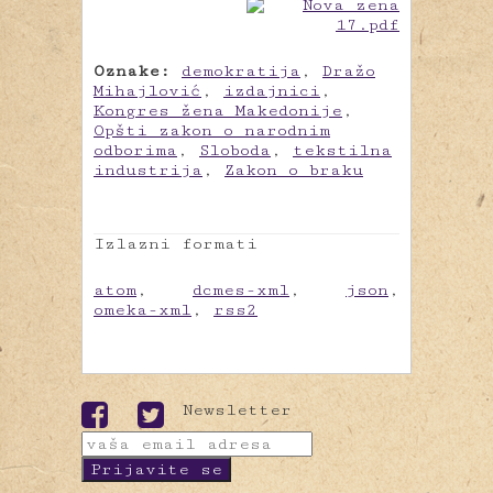
Oznake:
demokratija
,
Dražo
Mihajlović
,
izdajnici
,
Kongres žena Makedonije
,
Opšti zakon o narodnim
odborima
,
Sloboda
,
tekstilna
industrija
,
Zakon o braku
Izlazni formati
atom
,
dcmes-xml
,
json
,
omeka-xml
,
rss2
Newsletter