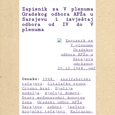
Zapisnik sa V plenuma
Gradskog odbora AFŽa u
Sarajevu i izvještaj
odbora od IV do V
plenuma
Oznake:
1948.
,
analfabetski
tečajevi
,
čitalačke grupe
,
Crveni krst
,
Dječija
nedelja
,
dječiji domovi
,
Drugi međunarodni kongres
žena
,
Gradski odbor AFŽa
Sarajevo
,
izbori
,
jaslice
,
krojački tečajevi
,
Kulturno-