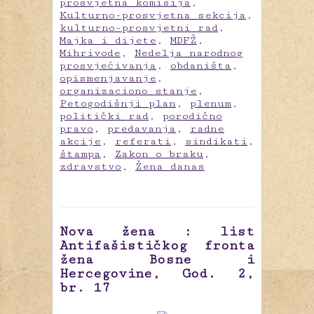
prosvjetna komisija
,
Kulturno-prosvjetna sekcija
,
kulturno-prosvjetni rad
,
Majka i dijete
,
MDFŽ
,
Mihrivode
,
Nedelja narodnog
prosvjećivanja
,
obdaništa
,
opismenjavanje
,
organizaciono stanje
,
Petogodišnji plan
,
plenum
,
politički rad
,
porodično
pravo
,
predavanja
,
radne
akcije
,
referati
,
sindikati
,
štampa
,
Zakon o braku
,
zdravstvo
,
Žena danas
Nova žena : list
Antifašističkog fronta
žena Bosne i
Hercegovine, God. 2,
br. 17