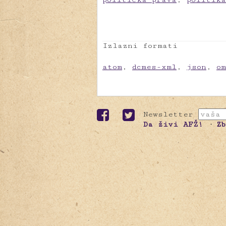
Izlazni formati
atom
,
dcmes-xml
,
json
,
o
Newsletter
Da živi AFŽ!
Z