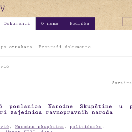
Dokumenti
O nama
Podrška
 po oznakama
Pretraži dokumente
ović
Sortira
ić poslanica Narodne Skupštine u p
ri zajednica ravnopravnih naroda
ović
,
Narodna skupština
,
političarke
,
,
Ustav SFRJ
,
žene