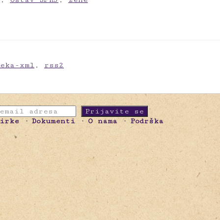
meka-xml
,
rss2
birke
Dokumenti
O nama
Podrška