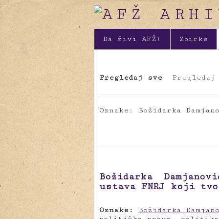
Da živi AFŽ!
Zbirke
Pregledaj sve
Pregledaj
Oznake: Božidarka Damjan
Božidarka Damjanov
ustava FNRJ koji tvo
Oznake:
Božidarka Damjan
politička prava
,
politika