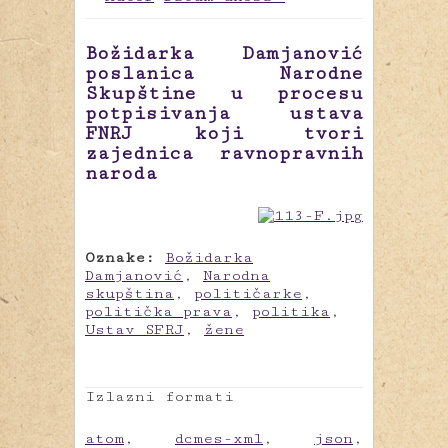
Božidarka Damjanović
poslanica Narodne
Skupštine u procesu
potpisivanja ustava
FNRJ koji tvori
zajednica ravnopravnih
naroda
Oznake:
Božidarka
Damjanović
,
Narodna
skupština
,
političarke
,
politička prava
,
politika
,
Ustav SFRJ
,
žene
Izlazni formati
atom
,
dcmes-xml
,
json
,