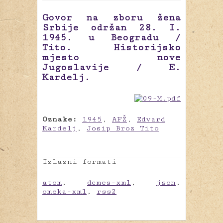
Govor na zboru žena
Srbije održan 28. I.
1945. u Beogradu /
Tito. Historijsko
mjesto nove
Jugoslavije / E.
Kardelj.
Oznake:
1945
,
AFŽ
,
Edvard
Kardelj
,
Josip Broz Tito
Izlazni formati
atom
,
dcmes-xml
,
json
,
omeka-xml
,
rss2