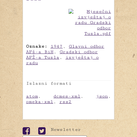
Oznake:
1947
,
Glavni odbor
AFž-a BiH
,
Gradski odbor
AFŽ-a Tuzla
,
izvještaj o
radu
Izlazni formati
atom
,
dcmes-xml
,
json
,
omeka-xml
,
rss2
Newsletter