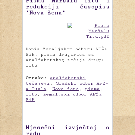
Pisma Maršalu Titu i
redakciji časopisa
"Nova žena"
Dopis Zemaljskom odboru AFŽa
BiH, pisma drugarica sa
analfabetskog tečaja drugu
Titu
Oznake:
analfabetski
tečajevi
,
Gradski odbor AFŽ-
a Tuzla
,
Nova žena
,
pisma
,
Tito
,
Zemaljski odbor AFŽa
BiH
Mjesečni izvještaj o
radu