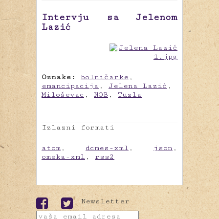
Intervju sa Jelenom
Lazić
Oznake:
bolničarke
,
emancipacija
,
Jelena Lazić
,
Miloševac
,
NOB
,
Tuzla
Izlazni formati
atom
,
dcmes-xml
,
json
,
omeka-xml
,
rss2
Newsletter