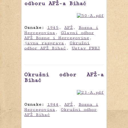
odboru AFŽ-a Bihać
Oznake:
1945
,
AFŽ
,
Bosna i
Hercegovina
,
Glavni odbor
AFŽ Bosne i Hercegovine
,
javna rasprava
,
Okružni
odbor AFŽ Bihać
,
Ustav FNRJ
Okružni odbor AFŽ-a
Bihać
Oznake:
1944
,
AFŽ
,
Bosna i
Hercegovina
,
Okružni odbor
AFŽ Bihać