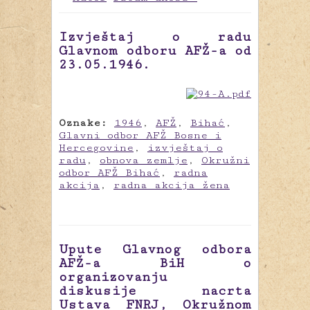
Izvještaj o radu
Glavnom odboru AFŽ-a od
23.05.1946.
Oznake:
1946
,
AFŽ
,
Bihać
,
Glavni odbor AFŽ Bosne i
Hercegovine
,
izvještaj o
radu
,
obnova zemlje
,
Okružni
odbor AFŽ Bihać
,
radna
akcija
,
radna akcija žena
Upute Glavnog odbora
AFŽ-a BiH o
organizovanju
diskusije nacrta
Ustava FNRJ, Okružnom