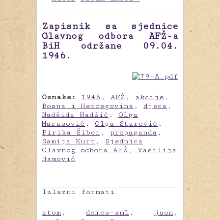
Zapisnik sa sjednice
Glavnog odbora AFŽ-a
BiH održane 09.04.
1946.
Oznake:
1946
,
AFŽ
,
akcije
,
Bosna i Hercegovina
,
djeca
,
Nadžida Hadžić
,
Olga
Marasović
,
Olga Starović
,
Pirika Šiber
,
propaganda
,
Samija Kurt
,
Sjednica
Glavnog odbora AFŽ
,
Vasilija
Hamović
Izlazni formati
atom
,
dcmes-xml
,
json
,