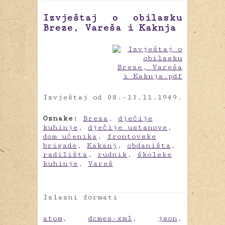
Izvještaj o obilasku
Breze, Vareša i Kaknja
Izvještaj od 08.-13.11.1949.
Oznake:
Breza
,
dječije
kuhinje
,
dječije ustanove
,
dom učenika
,
frontovske
brigade
,
Kakanj
,
obdaništa
,
radilišta
,
rudnik
,
školske
kuhinje
,
Vareš
Izlazni formati
atom
,
dcmes-xml
,
json
,