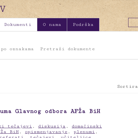
Dokumenti
O nama
Podrška
 po oznakama
Pretraži dokumente
Sortira
uma Glavnog odbora AFŽa BiH
ki tečajevi
,
diskusija
,
domaćinski
FŽa BiH
,
opismenjavanje
,
plenumi
,
referati
,
tečajevi
,
učiteljice