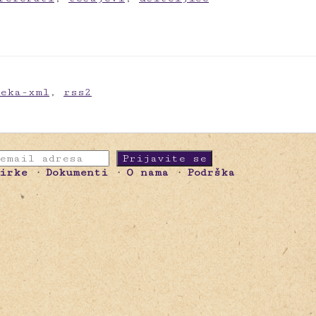
meka-xml
,
rss2
birke
Dokumenti
O nama
Podrška