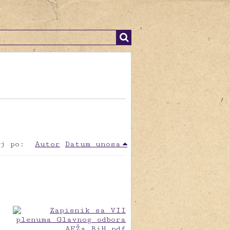
j po:
Autor
Datum unosa