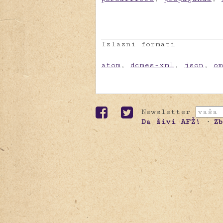
Izlazni formati
atom
,
dcmes-xml
,
json
,
o
Newsletter
Da živi AFŽ!
Z