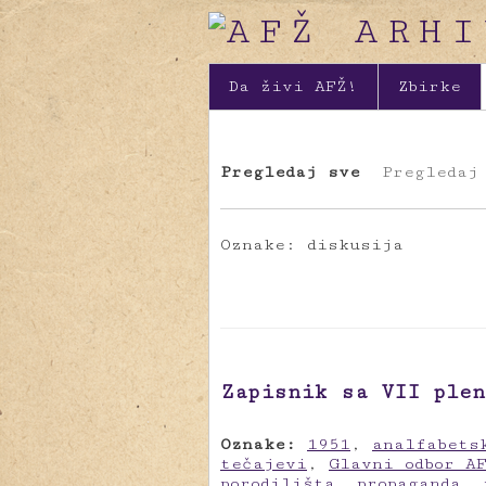
Da živi AFŽ!
Zbirke
Pregledaj sve
Pregledaj
Oznake: diskusija
Zapisnik sa VII plen
Oznake:
1951
,
analfabets
tečajevi
,
Glavni odbor A
porodilišta
,
propaganda
,