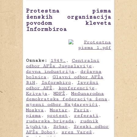
Protestna pisma
ženskih organizacija
povodom kleveta
Informbiroa
Oznake:
1949.
,
Centralni
odbor AFŽa Jugoslavije
,
drvna industrija
,
državna
bolnica
,
Glavni odbor AFŽa
BiH
,
Informbiro
,
Izvršni
odbor AFŽ
,
konferencije
,
Krivaja
,
MDFŽ
,
Međunarodna
demokratska federacija žena
,
mjesni odbor Hajdarevići
,
Moskva
,
Mostar
,
Pariz
,
pisma
,
protest
,
referati
,
rudarska brigada
,
rudnik
Ljubija
,
Srbac
,
Sreski odbor
AFŽa Doboj
,
srez Vareš
,