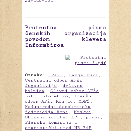
Zavidovići
Protestna pisma
ženskih organizacija
povodom kleveta
Informbiroa
Oznake:
1949.
,
Banja Luka
,
Centralni odbor AFŽa
Jugoslavije
,
državna
bolnica
,
Glavni odbor AFŽa
BiH
,
Informbiro
,
Izvršni
odbor AFŽ
,
Konjic
,
MDFŽ
,
Međunarodna demokratska
federacija žena
,
Moskva
,
Oblasni komitet KPJ
,
pisma
,
Planska komisija i
statistički ured NR BiH
,