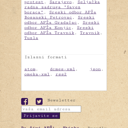
protest
,
Sarajevo
,
Seljačka
radna zadruga "Savez
boraca"
,
Sreski odbor AFŽa
Bosanski Petrovac
,
Sreski
odbor AFŽa Gradačac
,
Sreski
odbor AFŽa Konjic
,
Sreski
odbor AFŽa Travnik
,
Travnik
,
Tuzla
Izlazni formati
atom
,
dcmes-xml
,
json
,
omeka-xml
,
rss2
Newsletter