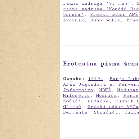
radna zadruga "9. maj"
,
radna zadruga "Kondić Ra
boraca"
,
Sreski odbor AFŽ
Zvornik
,
Suho polje
,
Trno
Protestna pisma žens
Oznake:
1949.
,
Banja Luk
AFŽa Jugoslavije
,
Derven
Informbiro
,
MDFŽ
,
Međunar
Miloševac
,
Modriča
,
Pariz
Kočić"
,
rudarke
,
rudnik 
Glamoč
,
Sreski odbor AFŽ
Derventa
,
Stričići
,
Tuzl