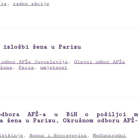
riz
,
radne akcije
 izložbi žena u Parizu
 odbor AFŽa Jugoslavije
,
Glavni odbor AFŽa
 žena
,
Pariz
,
umjetnost
odbora AFŽ-a u BiH o pošiljci m
a žena u Parizu, Okružnom odboru AFŽ-
istkinje
,
Bosna i Hercegovina
,
Međunarodni