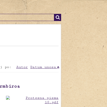
j po:
Autor
Datum unosa
rmbiroa