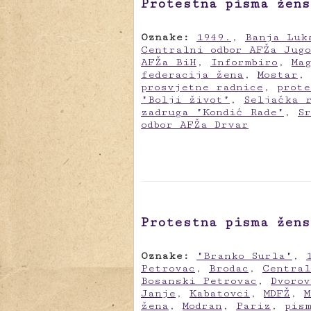
Protestna pisma žens
Oznake:
1949.
,
Banja Luk
Centralni odbor AFŽa Jug
AFŽa BiH
,
Informbiro
,
Ma
federacija žena
,
Mostar
prosvjetne radnice
,
prote
"Bolji život"
,
Seljačka 
zadruga "Kondić Rade"
,
S
odbor AFŽa Drvar
Protestna pisma žens
Oznake:
"Branko Surla"
,
Petrovac
,
Brodac
,
Central
Bosanski Petrovac
,
Dvorov
Janje
,
Kabatovci
,
MDFŽ
,
M
žena
,
Modran
,
Pariz
,
pis