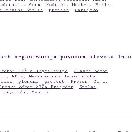
federacija žena
,
Modriča
,
Moskva
,
Pariz
,
u duvana Stolac
,
protest
,
Sarajevo
,
kih organizacija povodom kleveta Info
 odbor AFŽ-a Jugoslavije
,
Glavni odbor
vno
,
MDFŽ
,
Međunarodna demokratska
pisma
,
plenumi
,
protest
,
Prozor
,
Šija
,
Sreski odbor AFŽa Prijedor
,
Stolac
,
,
Tugavići
,
Zenica