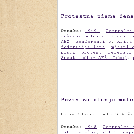
Protestna pisma žens
Oznake:
1949.
,
Centralni
državna bolnica
,
Glavni o
AFŽ
,
konferencije
,
Kriva
federacija žena
,
mjesni 
pisma
,
protest
,
referati
Sreski odbor AFŽa Doboj
,
Poziv za slanje mate
Dopis Glavnom odboru AFŽa
Oznake:
1948
,
Centralni 
BiH
,
izložba
,
kulturno-p