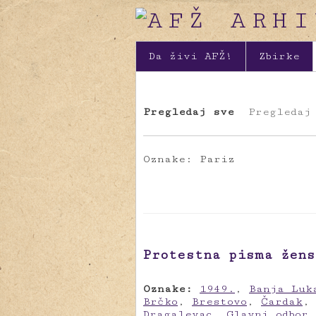
Da živi AFŽ!
Zbirke
Pregledaj sve
Pregledaj
Oznake: Pariz
Protestna pisma žens
Oznake:
1949.
,
Banja Luk
Brčko
,
Brestovo
,
Čardak
Dragalevac
,
Glavni odbor