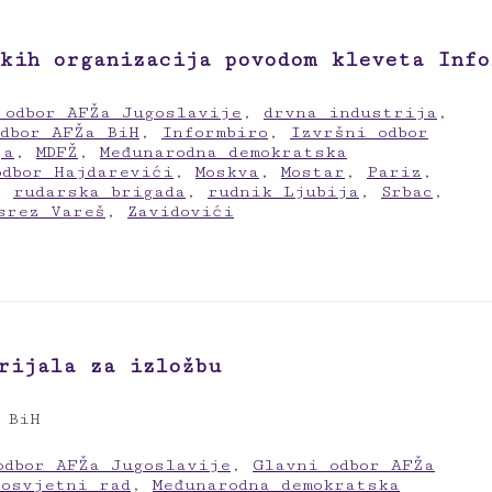
kih organizacija povodom kleveta Info
 odbor AFŽa Jugoslavije
,
drvna industrija
,
dbor AFŽa BiH
,
Informbiro
,
Izvršni odbor
ja
,
MDFŽ
,
Međunarodna demokratska
odbor Hajdarevići
,
Moskva
,
Mostar
,
Pariz
,
,
rudarska brigada
,
rudnik Ljubija
,
Srbac
,
srez Vareš
,
Zavidovići
rijala za izložbu
 BiH
odbor AFŽa Jugoslavije
,
Glavni odbor AFŽa
rosvjetni rad
,
Međunarodna demokratska