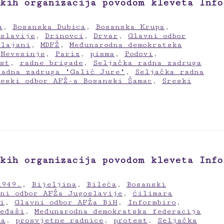
kih organizacija povodom kleveta Info
a
,
Bosanska Dubica
,
Bosanska Krupa
,
oslavije
,
Drinovci
,
Drvar
,
Glavni odbor
glajani
,
MDFŽ
,
Međunarodna demokratska
,
Nevesinje
,
Pariz
,
pisma
,
Podovi
,
st
,
radne brigade
,
Seljačka radna zadruga
radna zadruga "Galić Jure"
,
Seljačka radna
reski odbor AFŽ-a Bosanski Šamac
,
Sreski
kih organizacija povodom kleveta Info
1949.
,
Bijeljina
,
Bileća
,
Bosanski
ni odbor AFŽa Jugoslavije
,
ćilimara
i
,
Glavni odbor AFŽa BiH
,
Informbiro
,
eđaši
,
Međunarodna demokratska federacija
ma
,
prosvjetne radnice
,
protest
,
Seljačka