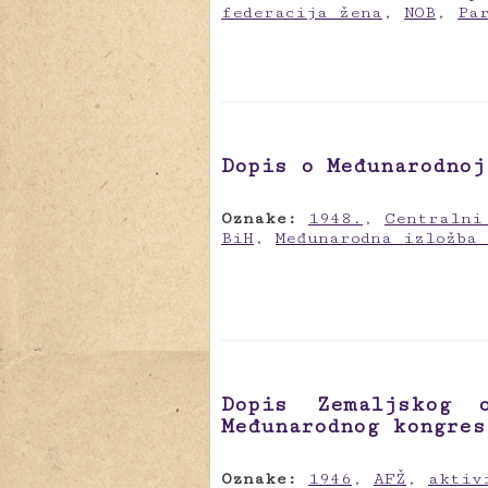
federacija žena
,
NOB
,
Pa
Dopis o Međunarodnoj
Oznake:
1948.
,
Centralni
BiH
,
Međunarodna izložba
Dopis Zemaljskog 
Međunarodnog kongres
Oznake:
1946
,
AFŽ
,
aktiv