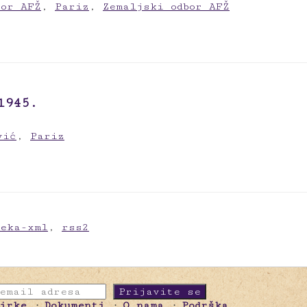
bor AFŽ
,
Pariz
,
Zemaljski odbor AFŽ
1945.
vić
,
Pariz
meka-xml
,
rss2
birke
Dokumenti
O nama
Podrška