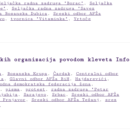
Seljačka radna zadruga "Borac"
,
Seljačka
de"
,
Seljačka radna zadruga "Savez
a Bosanska Dubica
,
Sreski odbor AFŽa
vo
,
tvornica "Vitaminka"
,
Vrtoče
kih organizacija povodom kleveta Info
a
,
Bosanska Krupa
,
Čardak
,
Centralni odbor
ta
,
Glavni odbor AFŽa BiH
,
Hajdarevići
,
odna demokratska federacija žena
,
,
pisma
,
protest
,
radna zadruga "Petar
Ljubija
,
Sarajevo
,
Srbac
,
Sreski odbor AFŽa
a Prnjavor
,
Sreski odbor AFŽa Tešanj
,
srez
a