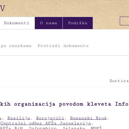
Dokumenti
O nama
Podrška
 po oznakama
Pretraži dokumente
Sortira
kih organizacija povodom kleveta Info
a
,
Basilija
,
Borojevići
,
Bosanski Brod
,
,
Centralni odbor AFŽa Jugoslavije
,
 AFŽa BiH
,
Informbiro
,
Jelanska
,
MDFŽ
,