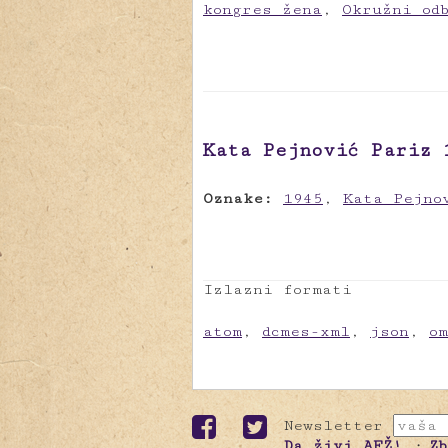
kongres žena
,
Okružni od
Kata Pejnović Pariz 
Oznake:
1945
,
Kata Pejno
Izlazni formati
atom
,
dcmes-xml
,
json
,
o
Newsletter
Da živi AFŽ!
Z