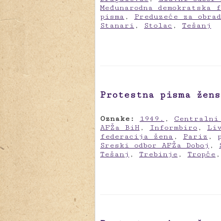
Međunarodna demokratska 
pisma
,
Preduzeće za obrad
Stanari
,
Stolac
,
Tešanj
Protestna pisma žens
Oznake:
1949.
,
Centralni
AFŽa BiH
,
Informbiro
,
Li
federacija žena
,
Pariz
,
Sreski odbor AFŽa Doboj
,
Tešanj
,
Trebinje
,
Tropče