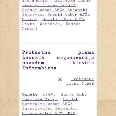
Stojanović"
,
Seljačka radna
zadruga "Petar Kočić"
,
Sreski odbor AFŽa Bosanski
Petrovac
,
Sreski odbor AFŽa
Glamoč
,
Sreski odbor AFŽa
Livno
,
Stričići
,
Šujica
,
Tešanj
Protestna pisma
ženskih organizacija
povodom kleveta
Informbiroa
Oznake:
1949.
,
Banja Luka
,
Bosanska Krupa
,
Čardak
,
Centralni odbor AFŽa
Jugoslavije
,
Derventa
,
Glavni odbor AFŽa BiH
,