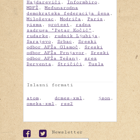
Hajdarevići
,
Informbiro
,
MDFŽ
,
Međunarodna
demokratska federacija žena
,
Miloševac
,
Modriča
,
Pariz
,
pisma
,
protest
,
radna
zadruga "Petar Kočić"
,
rudarke
,
rudnik Ljubija
,
Sarajevo
,
Srbac
,
Sreski
odbor AFŽa Glamoč
,
Sreski
odbor AFŽa Prnjavor
,
Sreski
odbor AFŽa Tešanj
,
srez
Derventa
,
Stričići
,
Tuzla
Izlazni formati
atom
,
dcmes-xml
,
json
,
omeka-xml
,
rss2
Newsletter