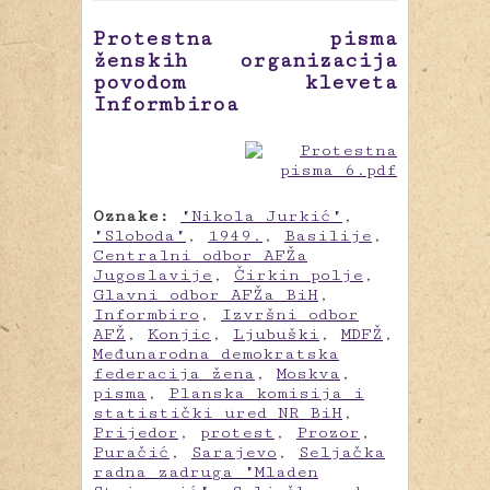
Protestna pisma
ženskih organizacija
povodom kleveta
Informbiroa
Oznake:
"Nikola Jurkić"
,
"Sloboda"
,
1949.
,
Basilije
,
Centralni odbor AFŽa
Jugoslavije
,
Čirkin polje
,
Glavni odbor AFŽa BiH
,
Informbiro
,
Izvršni odbor
AFŽ
,
Konjic
,
Ljubuški
,
MDFŽ
,
Međunarodna demokratska
federacija žena
,
Moskva
,
pisma
,
Planska komisija i
statistički ured NR BiH
,
Prijedor
,
protest
,
Prozor
,
Puračić
,
Sarajevo
,
Seljačka
radna zadruga "Mladen